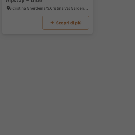
Alpstay – Blue
S.Cristina Gherdëina/S.Cristina Val Gardena, Santa Cristina Val Gardena, Regione dolomitica Val Gardena
Scopri di più