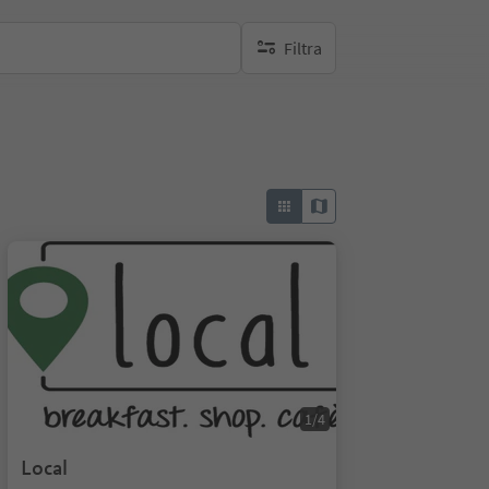
Filtra
nessun filtro attivo
1/4
Local