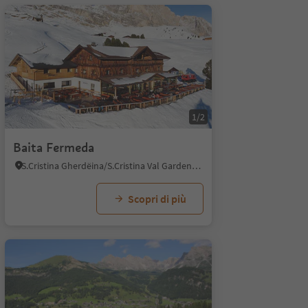
1/2
Baita Fermeda
S.Cristina Gherdëina/S.Cristina Val Gardena, Santa Cristina Val Gardena, Regione dolomitica Val Gardena
Scopri di più