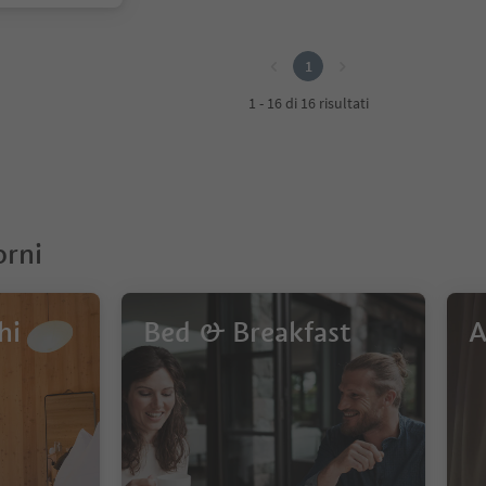
1
1 - 16 di 16 risultati
orni
hi
Bed & Breakfast
A