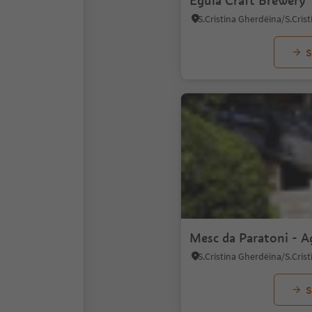
Eguia Craft Brewery
S
Mesc da Paratoni - A
S