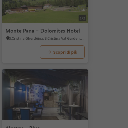
1/2
Monte Pana – Dolomites Hotel
S.Cristina Gherdëina/S.Cristina Val Gardena, Santa Cristina Val Gardena, Regione dolomitica Val Gardena
Scopri di più
1/5
1/12