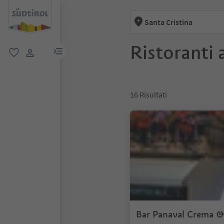
Santa Cristina
Ristoranti 
menu link
favoriti
user link
16
Risultati
Bar Panaval Crema &