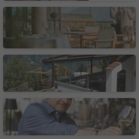
Ristorante Café
Niedermair
Vallettina, Parcines, Merano e dintorni
Marchio sostenibilità livello 3
Trattoria Brünnl
Quadrato, Parcines, Merano e dintorni
"Bussl and more"
Parcines, Merano e dintorni