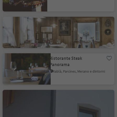
Ristorante Hanswirt
Rablà, Parcines, Merano e dintorni
Ristorante Steak
Panorama
Rablà, Parcines, Merano e dintorni
Trattoria Wasserfall
Tablà - Parcines, Parcines, Merano e dintorni