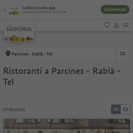
Südtirol Guide App
Download
La guida digitale dell´Alto Adige
men
favoriti
user lin
Parcines - Rablà - Tel
nessun f
Ristoranti a Parcines - Rablà -
Tel
29
Risultati
Ristorante Café Rössl
Rablà, Parcines, Merano e dintorni