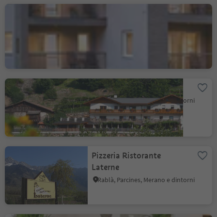
Ristorante das
stachelburg
Parcines, Merano e dintorni
Marchio sostenibilità livello 2
Trattoria Happichl
Rablà, Parcines, Merano e dintorni
Pizzeria Ristorante
Laterne
Rablà, Parcines, Merano e dintorni