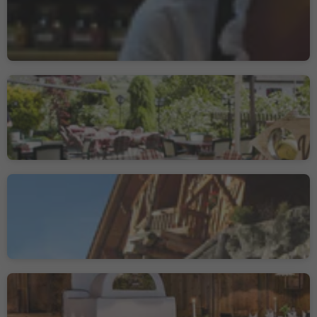
Onkel Taa
Tel, Parcines, Merano e dintorni
Ristorante Pizzeria
Kronenwirt
Parcines, Merano e dintorni
Dursterhof
Montesole - Parcines, Parcines, Merano e dintorni
Ristorante THEDL
Tel, Parcines, Merano e dintorni