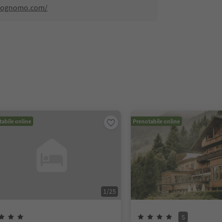
llognomo.com/
abile online
Prenotabile online
1
/
25
S