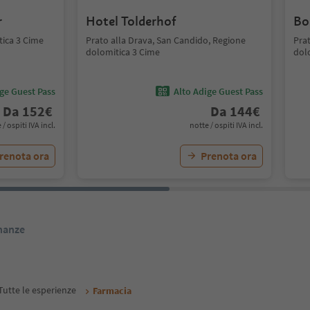
r
Hotel Tolderhof
Bo
tica 3 Cime
Prato alla Drava, San Candido, Regione
Pra
dolomitica 3 Cime
dol
ige Guest Pass
Alto Adige Guest Pass
Da
152
€
Da
144
€
 / ospiti IVA incl.
notte / ospiti IVA incl.
renota ora
Prenota ora
inanze
Tutte le esperienze
Farmacia