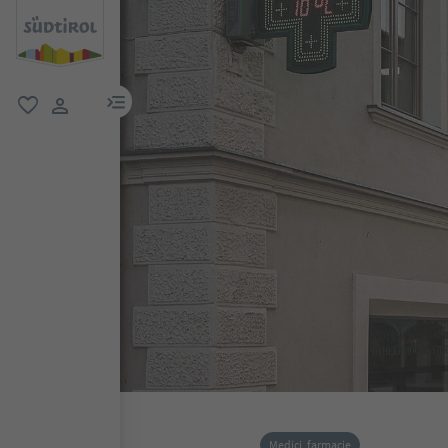
menu link
favoriti
user link
Medici, farmacie