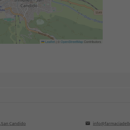
Leaflet
|
©
OpenStreetMap
Contributors
38,San Candido
info@farmaciadel