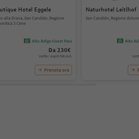
utique Hotel Eggele
Naturhotel Leitlhof
to alla Drava, San Candido, Regione
San Candido, Regione dolomi
omitica 3 Cime
Alto Adige Guest Pass
Alto Ad
Da
230
€
notte / ospiti IVA incl.
nott
Prenota ora