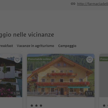
http://farmaciade
oggio nelle vicinanze
reakfast
Vacanze in agriturismo
Campeggio
Prenotabile online
Prenot
1
/
24
1
/
21