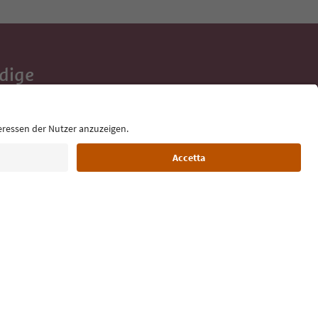
Adige
e tue vacanze,