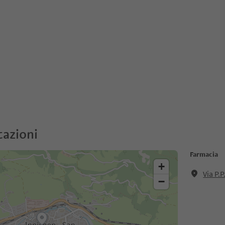
cazioni
Farmacia
+
Via P.
−