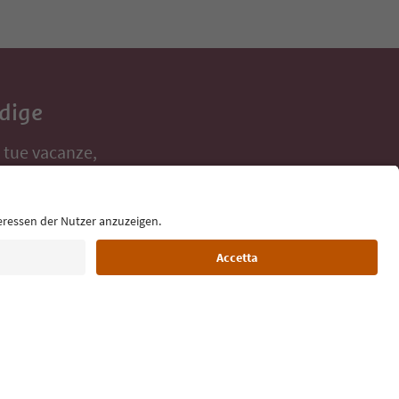
Adige
e tue vacanze,