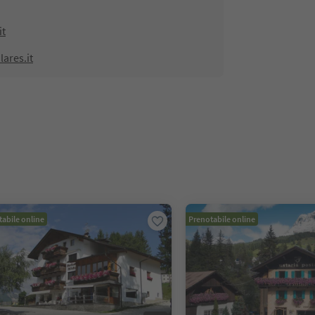
it
ares.it
abile online
Prenotabile online