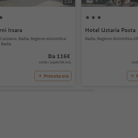
1
/
24
ni Irsara
Hotel Ustaria Posta
 Cassiano, Badia, Regione dolomitica
Badia, Regione dolomitica Al
 Badia
Da
116
€
notte / ospiti IVA incl.
nott
Prenota ora