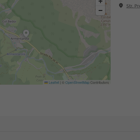
+
Str. P
−
Leaflet
|
©
OpenStreetMap
Contributors