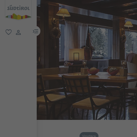
menu link
favoriti
user link
Vinoteca