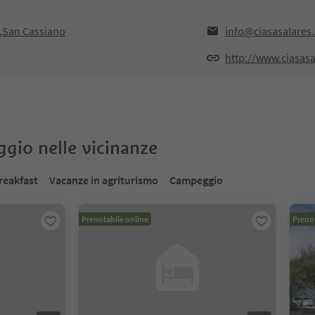
6,San Cassiano
info@ciasasalares.
http://www.ciasasal
oggio nelle vicinanze
reakfast
Vacanze in agriturismo
Campeggio
Prenotabile online
Prenot