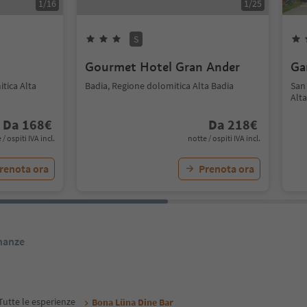
1
/
16
1
/
25
S
Gourmet Hotel Gran Ander
Gar
itica Alta
Badia, Regione dolomitica Alta Badia
San
Alta
Da
168
€
Da
218
€
 / ospiti IVA incl.
notte / ospiti IVA incl.
renota ora
Prenota ora
inanze
Tutte le esperienze
Bona Lüna Dine Bar