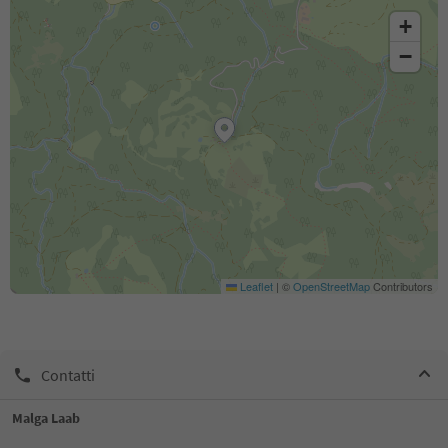
+
−
Leaflet
|
©
OpenStreetMap
Contributors
Contatti
Malga Laab