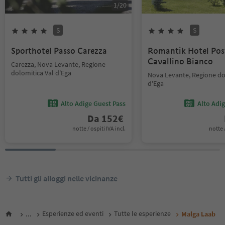
1
/
20
S
S
Sporthotel Passo Carezza
Romantik Hotel Pos
Cavallino Bianco
Carezza, Nova Levante, Regione
dolomitica Val d'Ega
Nova Levante, Regione do
d'Ega
Alto Adige Guest Pass
Alto Adi
Da
152
€
notte / ospiti IVA incl.
notte /
Tutti gli alloggi nelle vicinanze
...
Esperienze ed eventi
Tutte le esperienze
Malga Laab