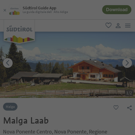
Südtirol Guide App
Download
La guida digitale dell´Alto Adige
men
favoriti
user lin
1
/
2
Malga
Malga Laab
Nova Ponente Centro, Nova Ponente, Regione