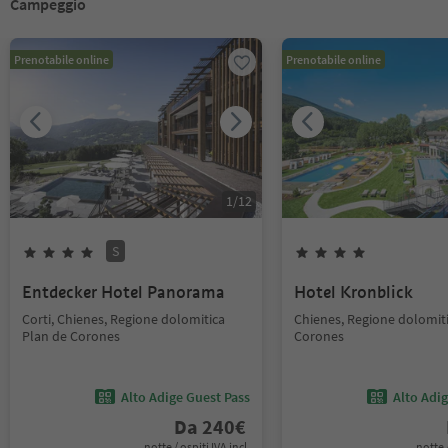
Campeggio
Prenotabile online
Prenotabile online
1
/
12
S
Entdecker Hotel Panorama
Hotel Kronblick
Corti, Chienes, Regione dolomitica
Chienes, Regione dolomit
Plan de Corones
Corones
Alto Adige Guest Pass
Alto Adi
Da
240
€
notte / ospiti IVA incl.
notte /