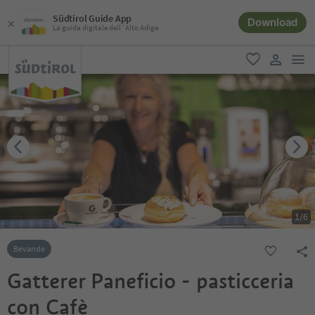
Südtirol Guide App
Download
La guida digitale dell´Alto Adige
men
favoriti
user lin
1
/
6
Bevande
Gatterer Paneficio - pasticceria
con Cafè