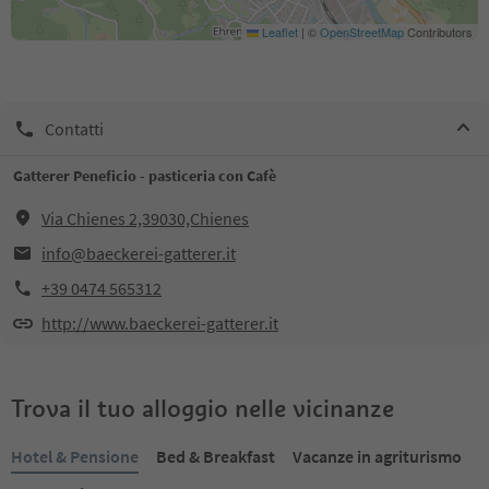
Leaflet
|
©
OpenStreetMap
Contributors
Contatti
Gatterer Peneficio - pasticeria con Cafè
Via Chienes 2,39030,Chienes
info@baeckerei-gatterer.it
+39 0474 565312
http://www.baeckerei-gatterer.it
Trova il tuo alloggio nelle vicinanze
Hotel & Pensione
Bed & Breakfast
Vacanze in agriturismo