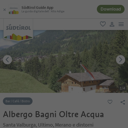
Südtirol Guide App
Download
La guida digitale dell´Alto Adige
men
favoriti
user lin
1
/
4
Bar / Café / Bistro
Albergo Bagni Oltre Acqua
Santa Valburga, Ultimo, Merano e dintorni