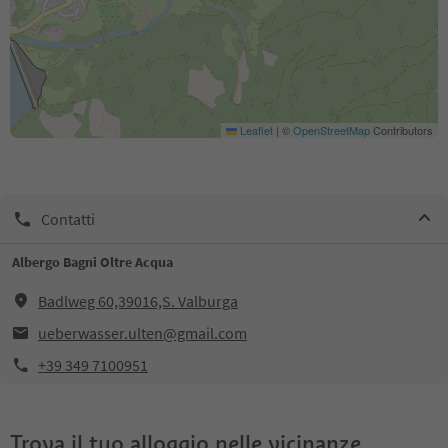
Leaflet
|
©
OpenStreetMap
Contributors
Contatti
Albergo Bagni Oltre Acqua
Badlweg 60,39016,S. Valburga
ueberwasser.ulten@gmail.com
+39 349 7100951
Trova il tuo alloggio nelle vicinanze