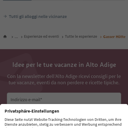
Tutti gli alloggi nelle vicinanze
...
Esperienze ed eventi
Tutte le esperienze
Gasser Hütte
Idee per le tue vacanze in Alto Adige
Con la newsletter dell’Alto Adige ricevi consigli per le
tue vacanze, eventi da non perdere e ricette tipiche.
Indirizzo e-mail*
Iscriviti alla newsletter