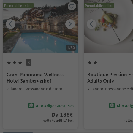
Prenotabile online
Prenotabile online
1
/
30
S
Gran-Panorama Wellness
Boutique Pension Er
Hotel Sambergerhof
Adults Only
Villandro, Bressanone e dintorni
Villandro, Bressanone e d
Alto Adige Guest Pass
Alto Adi
Da
188
€
notte / ospiti IVA incl.
notte /