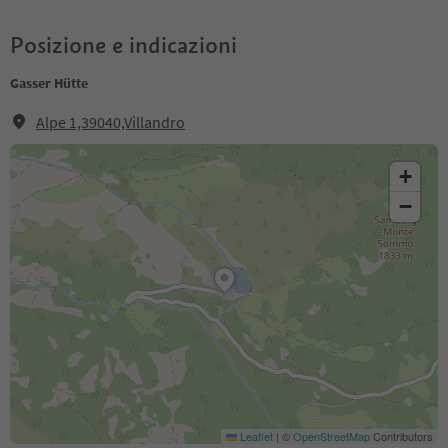
Posizione e indicazioni
Gasser Hütte
Alpe 1,39040,Villandro
+
−
Leaflet
|
©
OpenStreetMap
Contributors