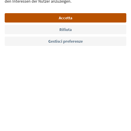
Lingua: Italiano
Südtirol Guide App
FAQ
Contatti
Press
MICE
Privacy Policy
Termini e condizioni
Crediti
Cookie Policy
Film commission
Chi siamo
Dichiarazione di accessibilità