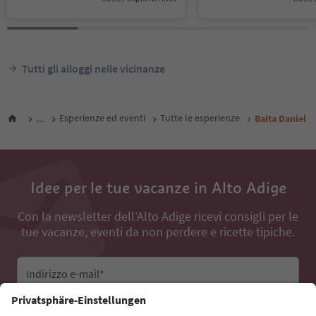
Tutti gli alloggi nelle vicinanze
...
Esperienze ed eventi
Tutte le esperienze
Baita Daniel
Idee per le tue vacanze in Alto Adige
Con la newsletter dell’Alto Adige ricevi consigli per le
tue vacanze, eventi da non perdere e ricette tipiche.
Indirizzo e-mail*