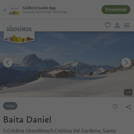
Südtirol Guide App
Download
La guida digitale dell´Alto Adige
men
favoriti
user lin
1
/
5
Malga
Baita Daniel
S.Cristina Gherdëina/S.Cristina Val Gardena, Santa