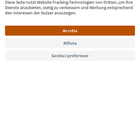
Iscriviti alla newsletter
Lingua: Italiano
Südtirol Guide App
FAQ
Contatti
Press
MICE
Privacy Policy