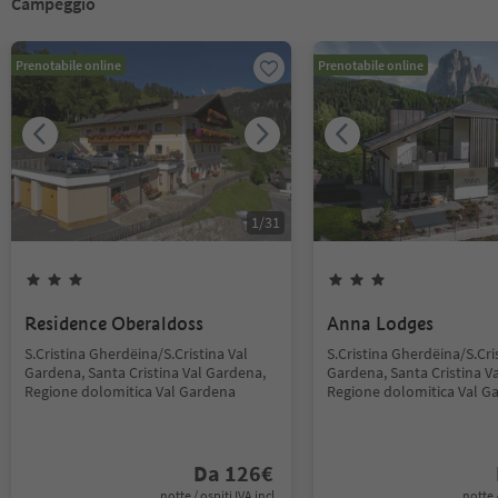
Campeggio
Prenotabile online
Prenotabile online
1
/
31
Residence Oberaldoss
Anna Lodges
S.Cristina Gherdëina/S.Cristina Val
S.Cristina Gherdëina/S.Cri
Gardena, Santa Cristina Val Gardena,
Gardena, Santa Cristina V
Regione dolomitica Val Gardena
Regione dolomitica Val G
Da
126
€
notte / ospiti IVA incl.
notte /