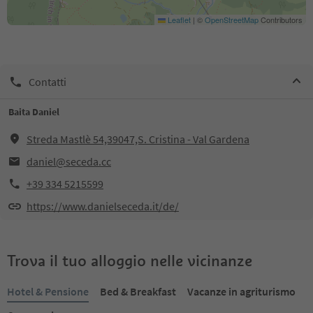
Leaflet
|
©
OpenStreetMap
Contributors
Contatti
Baita Daniel
Streda Mastlè 54,39047,S. Cristina - Val Gardena
daniel@seceda.cc
+39 334 5215599
https://www.danielseceda.it/de/
Trova il tuo alloggio nelle vicinanze
Hotel & Pensione
Bed & Breakfast
Vacanze in agriturismo