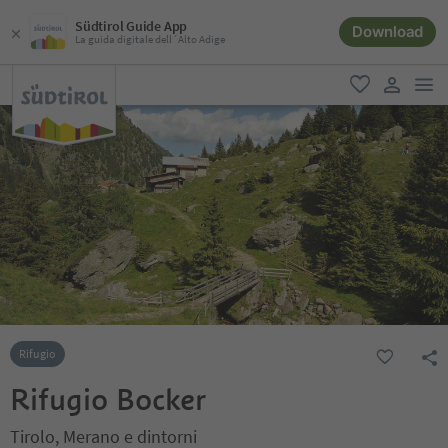
Südtirol Guide App
Download
La guida digitale dell´Alto Adige
men
favoriti
user lin
Rifugio
Rifugio Bocker
Tirolo, Merano e dintorni