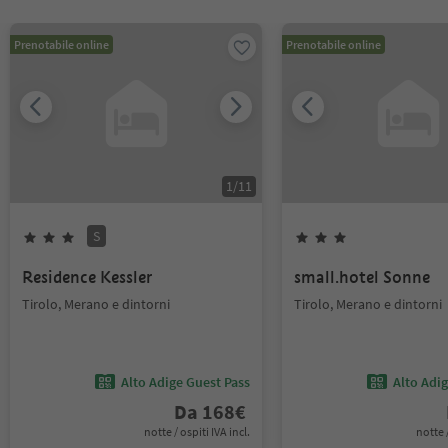
Prenotabile online
Prenotabile online
1
/
11
S
Residence Kessler
small.hotel Sonne
Tirolo, Merano e dintorni
Tirolo, Merano e dintorni
Alto Adige Guest Pass
Alto Adi
Da
168
€
notte / ospiti IVA incl.
notte /