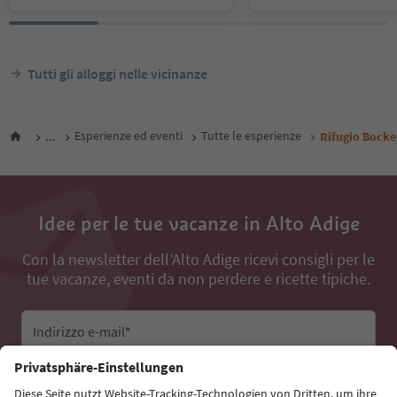
Tutti gli alloggi nelle vicinanze
...
Esperienze ed eventi
Tutte le esperienze
Rifugio Bocke
Idee per le tue vacanze in Alto Adige
Con la newsletter dell’Alto Adige ricevi consigli per le
tue vacanze, eventi da non perdere e ricette tipiche.
Indirizzo e-mail*
Iscriviti alla newsletter