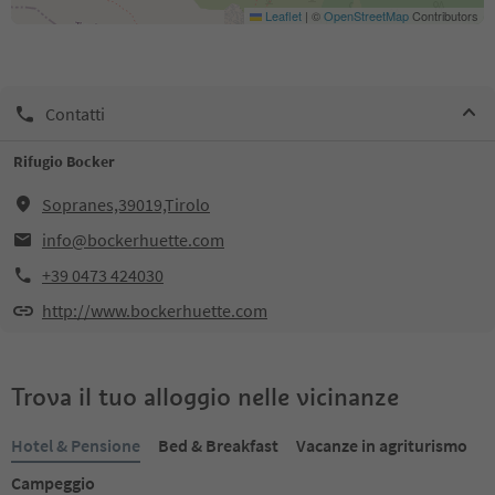
Leaflet
|
©
OpenStreetMap
Contributors
Contatti
Rifugio Bocker
Sopranes,39019,Tirolo
info@bockerhuette.com
+39 0473 424030
http://www.bockerhuette.com
Trova il tuo alloggio nelle vicinanze
Hotel & Pensione
Bed & Breakfast
Vacanze in agriturismo
Campeggio