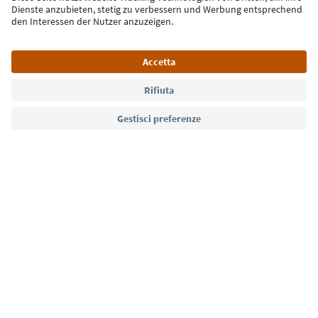
Lingua: Italiano
Südtirol Guide App
FAQ
Contatti
Press
MICE
Privacy Policy
Termini e condizioni
Crediti
Cookie Policy