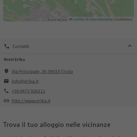
Leaflet
|
©
OpenStreetMap
Contributors
Contatti
Hotel Erika
Via Principale, 39,39019,Tirolo
info@erika.it
+39 0473 926111
http://www.erika.it
Trova il tuo alloggio nelle vicinanze