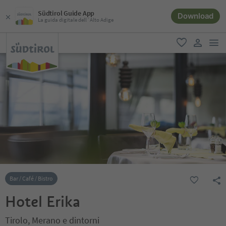
Südtirol Guide App
Download
La guida digitale dell´Alto Adige
men
favoriti
user lin
Bar / Café / Bistro
Hotel Erika
Tirolo, Merano e dintorni