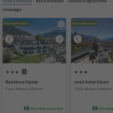
Hotel & Pensione
Bed & Breakfast
Vacanze in agriturismo
Campeggio
Prenotabile online
Prenotabile online
1
/
11
S
Residence Kessler
small.hotel Sonne
Tirolo, Merano e dintorni
Tirolo, Merano e dintorni
Alto Adige Guest Pass
Alto Adi