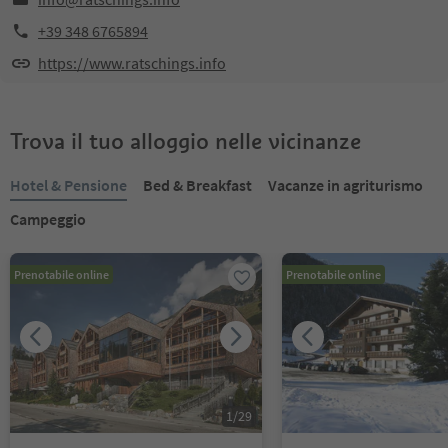
+39 348 6765894
https://www.ratschings.info
Trova il tuo alloggio nelle vicinanze
Hotel & Pensione
Bed & Breakfast
Vacanze in agriturismo
Campeggio
Prenotabile online
Prenotabile online
1
/
29