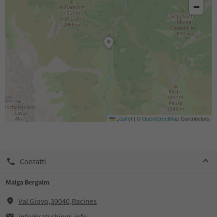
−
Leaflet
|
©
OpenStreetMap
Contributors
Contatti
Malga Bergalm
Val Giovo,39040,Racines
info@ratschings.info