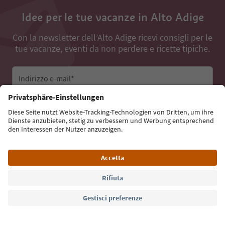
Idee per le tue vacanze in Alto Adige
Con la newsletter dell’Alto Adige ricevi consigli per le
tue vacanze, eventi da non perdere e ricette tipiche.
Indirizzo e-mail*
Iscriviti alla newsletter
Lingua: Italiano