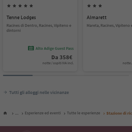
Tenne Lodges
Almarett
Racines di Dentro, Racines, Vipiteno e
Mareta, Racines, Vipiteno 
dintorni
Alto Adige Guest Pass
Da
358
€
notte / ospiti IVA incl.
notte /
Tutti gli alloggi nelle vicinanze
...
Esperienze ed eventi
Tutte le esperienze
Stazione di r