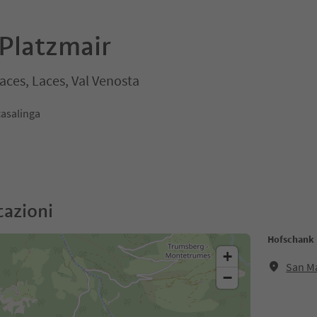
Platzmair
Laces, Laces, Val Venosta
casalinga
cazioni
Hofschank 
+
San Ma
−