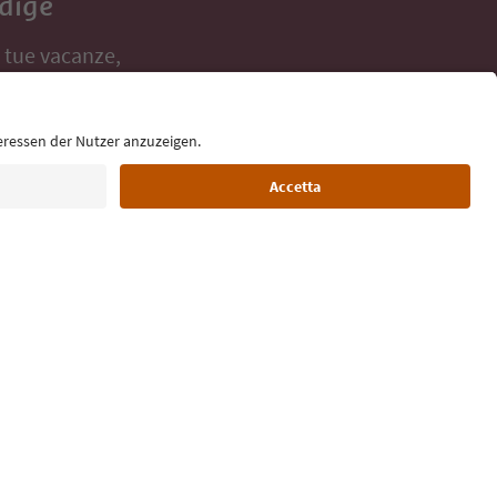
Adige
e tue vacanze,
Lingua: Italiano