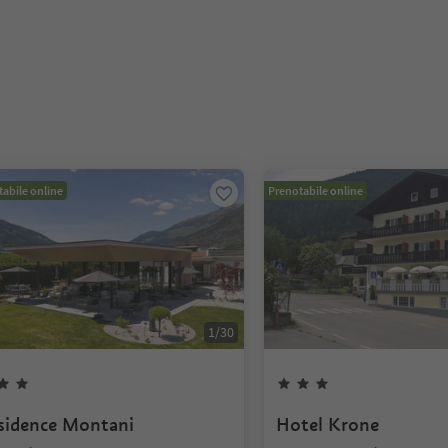
abile online
Prenotabile online
1
/
30
sidence Montani
Hotel Krone