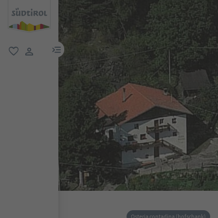
menu link
favoriti
user link
Osteria contadina (hofschank)