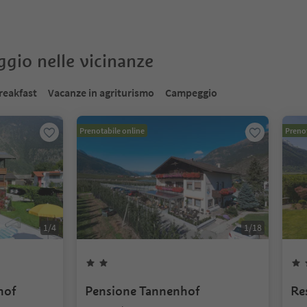
oggio nelle vicinanze
reakfast
Vacanze in agriturismo
Campeggio
Prenotabile online
Prenot
1
/
4
1
/
18
hof
Pensione Tannenhof
Re