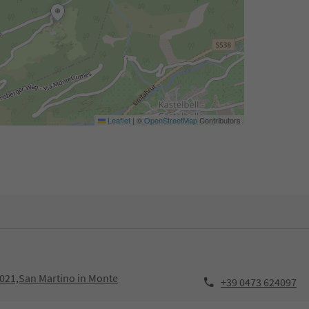
Leaflet
|
©
OpenStreetMap
Contributors
39021,San Martino in Monte
+39 0473 624097