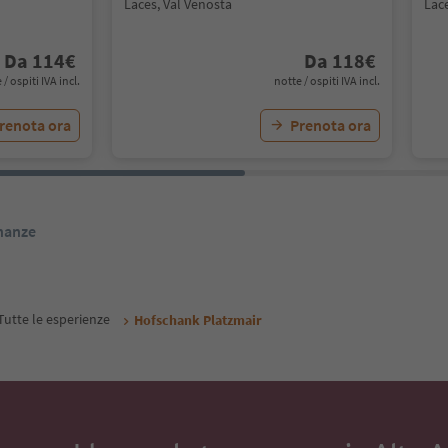
Laces, Val Venosta
Lace
Da
114
€
Da
118
€
 / ospiti IVA incl.
notte / ospiti IVA incl.
renota ora
Prenota ora
inanze
Tutte le esperienze
Hofschank Platzmair