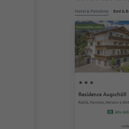
Hotel & Pensione
Bed & B
Prenotabile online
Residence Augschöll
Rablà, Parcines, Merano e din
Alto Ad
notte