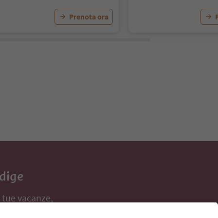
Prenota ora
Adige
e tue vacanze,