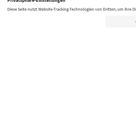
Südtirol Guide App
FAQ
Contatti
Press
MIC