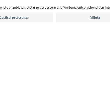
Indirizzo e-mail*
Iscriviti alla newsletter
E
Privacy Policy
Termini e condizioni
Crediti
Cookie Policy