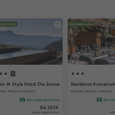
abile online
Prenotabile online
S
pin & Style Hotel Die Sonne
Residence Kronenwi
ines, Merano e dintorni
Parcines, Merano e dintorni
Alto Adige Guest Pass
Alto Ad
Da
202
€
notte / ospiti IVA incl.
nott