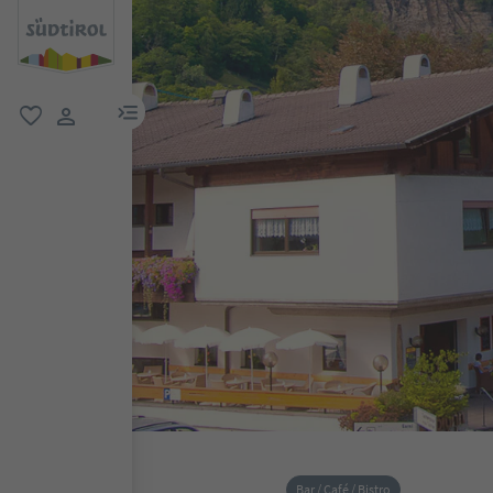
menu link
favoriti
user link
Bar / Café / Bistro