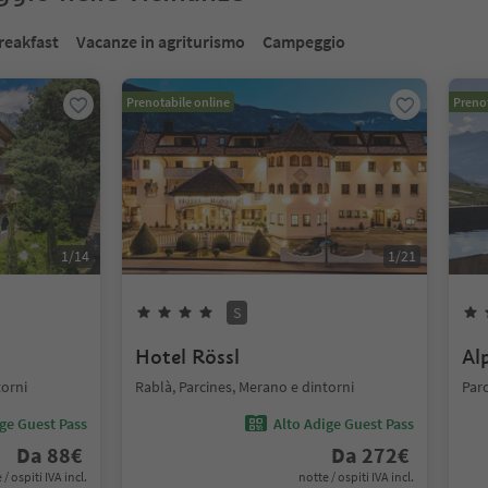
reakfast
Vacanze in agriturismo
Campeggio
Prenotabile online
Prenot
1
/
14
1
/
21
S
Hotel Rössl
Al
torni
Rablà, Parcines, Merano e dintorni
Parc
ige Guest Pass
Alto Adige Guest Pass
Da
88
€
Da
272
€
 / ospiti IVA incl.
notte / ospiti IVA incl.