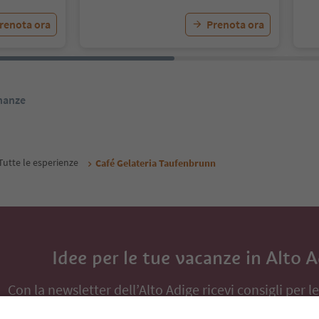
renota ora
Prenota ora
inanze
Tutte le esperienze
Café Gelateria Taufenbrunn
Idee per le tue vacanze in Alto 
Con la newsletter dell’Alto Adige ricevi consigli per l
eventi da non perdere e ricette tipiche.