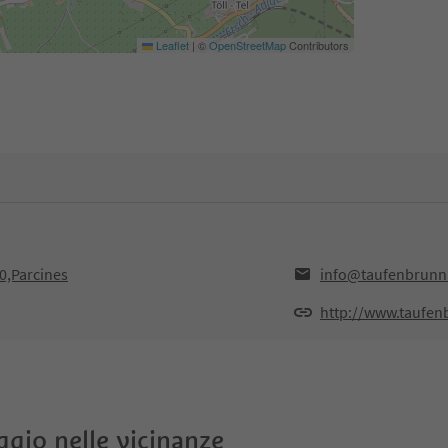
Leaflet
|
©
OpenStreetMap
Contributors
20,Parcines
info@taufenbrunn.
http://www.taufen
oggio nelle vicinanze