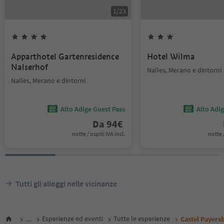
1
/
23
Apparthotel Gartenresidence
Hotel Wilma
Nalserhof
Nalles, Merano e dintorni
Nalles, Merano e dintorni
Alto Adige Guest Pass
Alto Adi
Da
94
€
notte / ospiti IVA incl.
notte /
Tutti gli alloggi nelle vicinanze
...
Esperienze ed eventi
Tutte le esperienze
Castel Payers