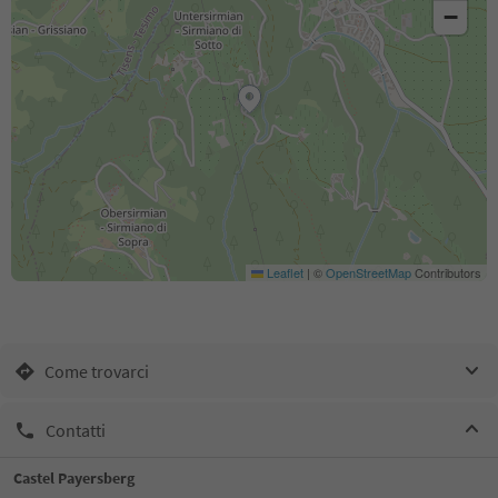
−
Leaflet
|
©
OpenStreetMap
Contributors
Come trovarci
Contatti
Castel Payersberg