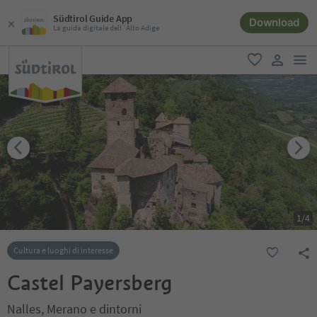
Südtirol Guide App
Download
La guida digitale dell´Alto Adige
men
favoriti
user lin
1
/
4
Cultura e luoghi di interesse
Castel Payersberg
Nalles, Merano e dintorni