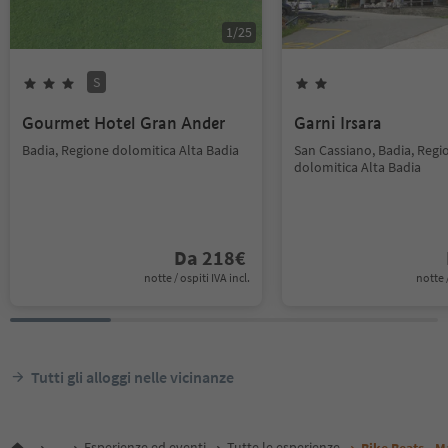
1
/
25
S
Gourmet Hotel Gran Ander
Garni Irsara
Badia, Regione dolomitica Alta Badia
San Cassiano, Badia, Regi
dolomitica Alta Badia
Da
218
€
notte / ospiti IVA incl.
notte /
Tutti gli alloggi nelle vicinanze
...
Esperienze ed eventi
Tutte le esperienze
Bike Beats - M