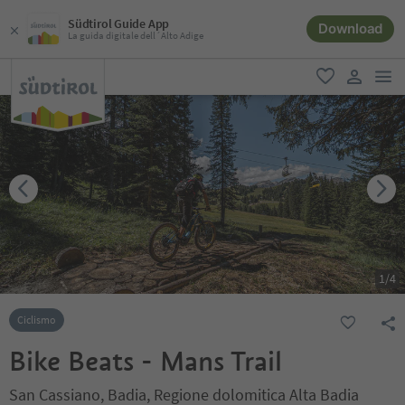
Südtirol Guide App
Download
La guida digitale dell´Alto Adige
men
favoriti
user lin
1
/
4
Ciclismo
Bike Beats - Mans Trail
San Cassiano, Badia, Regione dolomitica Alta Badia