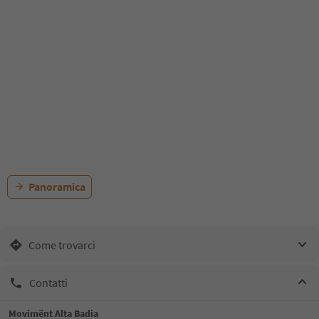
Panoramica
Come trovarci
Contatti
Movimënt Alta Badia