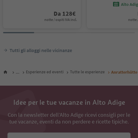
Alto Adi
Da
128
€
notte / ospiti IVA incl.
notte /
Tutti gli alloggi nelle vicinanze
...
Esperienze ed eventi
Tutte le esperienze
Anratterhütte
Idee per le tue vacanze in Alto Adige
Con la newsletter dell’Alto Adige ricevi consigli per le
tue vacanze, eventi da non perdere e ricette tipiche.