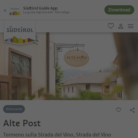
Südtirol Guide App
Download
La guida digitale dell´Alto Adige
men
favoriti
user lin
Ristorante
Alte Post
Termeno sulla Strada del Vino, Strada del Vino