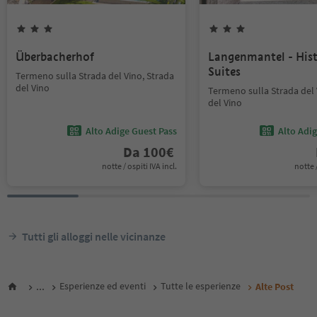
Überbacherhof
Langenmantel - Hist
Suites
Termeno sulla Strada del Vino, Strada
del Vino
Termeno sulla Strada del 
del Vino
Alto Adige Guest Pass
Alto Adi
Da
100
€
notte / ospiti IVA incl.
notte /
Tutti gli alloggi nelle vicinanze
...
Esperienze ed eventi
Tutte le esperienze
Alte Post