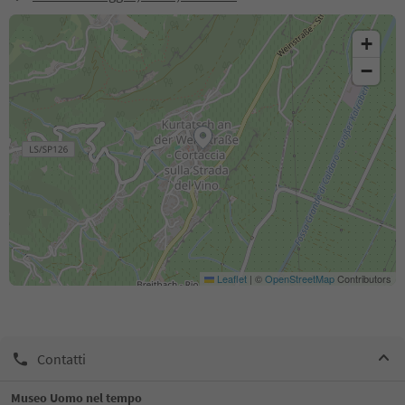
+
−
Leaflet
|
©
OpenStreetMap
Contributors
Contatti
Museo Uomo nel tempo