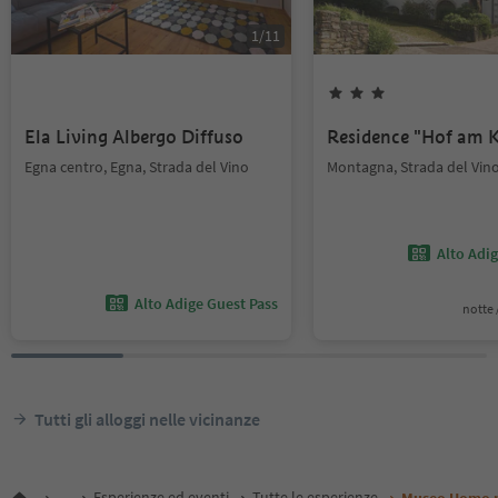
1
/
11
Ela Living Albergo Diffuso
Residence "Hof am K
Egna centro, Egna, Strada del Vino
Montagna, Strada del Vin
Alto Adi
Alto Adige Guest Pass
notte /
Tutti gli alloggi nelle vicinanze
...
Esperienze ed eventi
Tutte le esperienze
Museo Uomo n