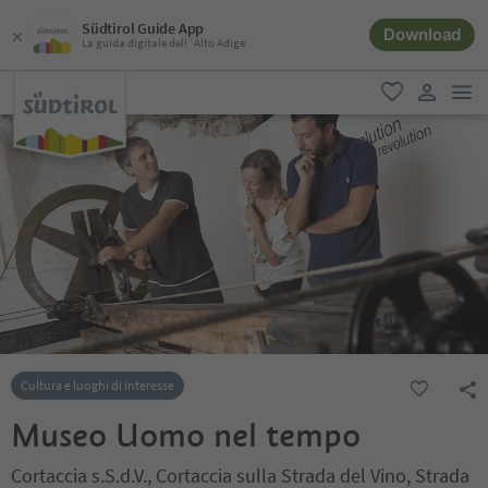
Südtirol Guide App
Download
La guida digitale dell´Alto Adige
men
favoriti
user lin
Cultura e luoghi di interesse
Museo Uomo nel tempo
Cortaccia s.S.d.V., Cortaccia sulla Strada del Vino, Strada