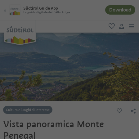
Südtirol Guide App
Download
La guida digitale dell´Alto Adige
men
favoriti
user lin
Cultura e luoghi di interesse
Vista panoramica Monte
Penegal