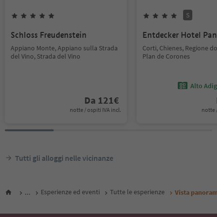
S
Schloss Freudenstein
Entdecker Hotel Pa
Appiano Monte, Appiano sulla Strada
Corti, Chienes, Regione d
del Vino, Strada del Vino
Plan de Corones
Alto Adi
Da
121
€
notte / ospiti IVA incl.
notte /
Tutti gli alloggi nelle vicinanze
...
Esperienze ed eventi
Tutte le esperienze
Vista panoram