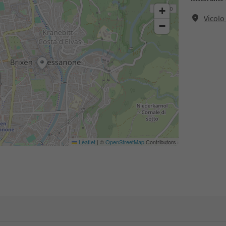
+
Vicol
−
Leaflet
|
©
OpenStreetMap
Contributors