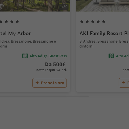
1
/
30
tel My Arbor
AKI Family Resort P
Andrea, Bressanone, Bressanone e
S. Andrea, Bressanone, Bres
orni
dintorni
Alto Adige Guest Pass
Alto Ad
Da
500
€
notte / ospiti IVA incl.
nott
Prenota ora