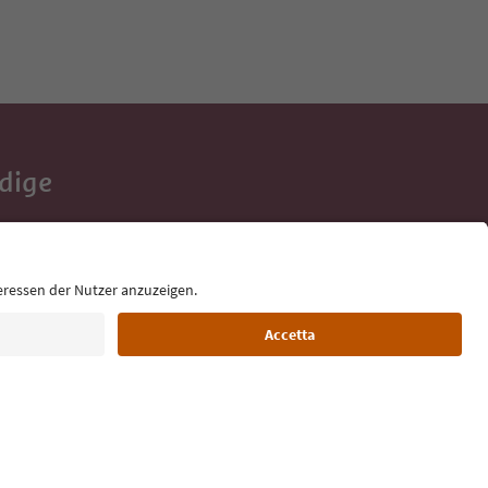
Adige
e tue vacanze,