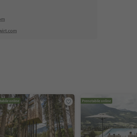
com
wirt.com
abile online
Prenotabile online