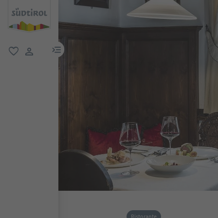
menu link
favoriti
user link
Ristorante