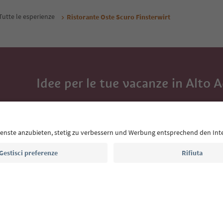
Tutte le esperienze
Ristorante Oste Scuro Finsterwirt
Idee per le tue vacanze in Alto 
Con la newsletter dell’Alto Adige ricevi consigli per l
eventi da non perdere e ricette tipiche.
Indirizzo e-mail*
Iscriviti alla newsletter