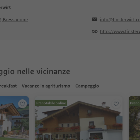
erwirt
42,Bressanone
info@finsterwirt.
http://www.finster
oggio nelle vicinanze
reakfast
Vacanze in agriturismo
Campeggio
Prenotabile online
Prenot