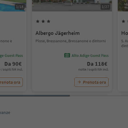
1
/
18
1
/
27
Albergo Jägerheim
Ho
anone e
Plose, Bressanone, Bressanone e dintorni
S. 
dint
ige Guest Pass
Alto Adige Guest Pass
Da
90
€
Da
118
€
 / ospiti IVA incl.
notte / ospiti IVA incl.
renota ora
Prenota ora
inanze