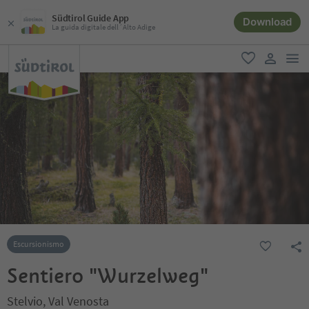
Südtirol Guide App
Download
La guida digitale dell´Alto Adige
men
favoriti
user lin
Escursionismo
Sentiero "Wurzelweg"
Stelvio, Val Venosta