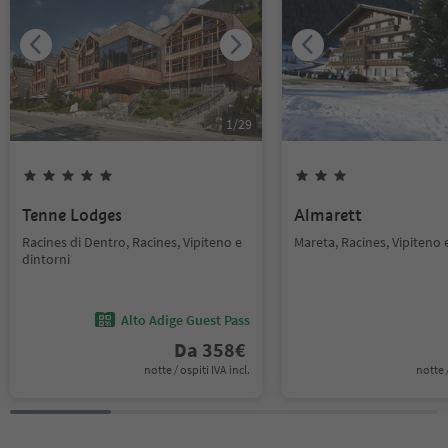
1
/
29
Tenne Lodges
Almarett
Racines di Dentro, Racines, Vipiteno e
Mareta, Racines, Vipiteno 
dintorni
Alto Adige Guest Pass
Da
358
€
notte / ospiti IVA incl.
notte /