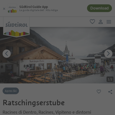
Südtirol Guide App
Download
La guida digitale dell´Alto Adige
men
favoriti
user lin
1
/
2
Apres Ski
Ratschingserstube
Racines di Dentro, Racines, Vipiteno e dintorni