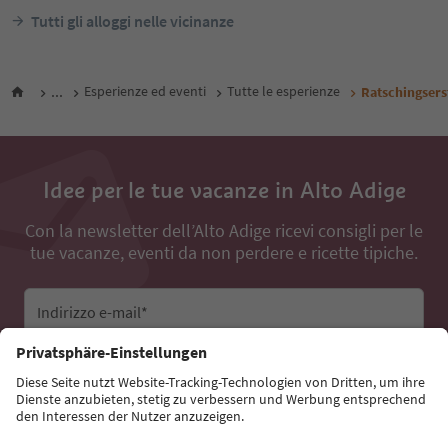
Tutti gli alloggi nelle vicinanze
...
Esperienze ed eventi
Tutte le esperienze
Ratschingser
Idee per le tue vacanze in Alto Adige
Con la newsletter dell’Alto Adige ricevi consigli per le
tue vacanze, eventi da non perdere e ricette tipiche.
Indirizzo e-mail*
Iscriviti alla newsletter