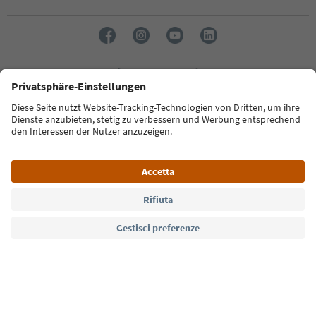
Lingua: Italiano
Südtirol Guide App
FAQ
Contatti
Press
MICE
Privacy Policy
Termini e condizioni
Crediti
Cookie Policy
Film commission
Chi siamo
Dichiarazione di accessibilità
Alto Adige B2B