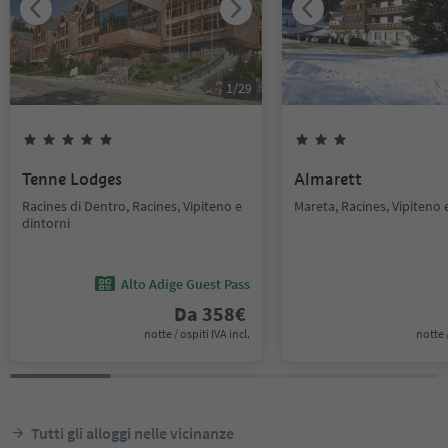
1
/
29
Tenne Lodges
Almarett
Racines di Dentro, Racines, Vipiteno e
Mareta, Racines, Vipiteno 
dintorni
Alto Adige Guest Pass
Da
358
€
notte / ospiti IVA incl.
notte /
Tutti gli alloggi nelle vicinanze