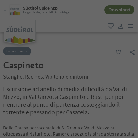
Südtirol Guide App
Download
La guida digitale dell´Alto Adige
men
favoriti
user lin
Escursionismo
Caspineto
Stanghe, Racines, Vipiteno e dintorni
Escursione ad anello di media difficoltà da Val di
Mezzo, in Val Giovo, a Caspineto e Rust, per poi
rientrare al punto di partenza costeggiando il
torrente e passando per Casateia.
Dalla Chiesa parrocchiale di S. Orsola a Val di Mezzo si
oltrepassa il Naturhotel Rainer e si segue la strada sterrata sulla