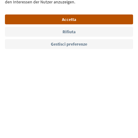
Lingua: Italiano
Südtirol Guide App
FAQ
Contatti
Press
MICE
Privacy Policy
Termini e condizioni
Crediti
Cookie Policy
Film commission
Chi siamo
Dichiarazione di accessibilità