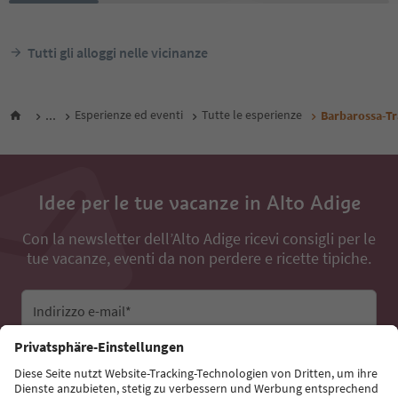
Tutti gli alloggi nelle vicinanze
...
Esperienze ed eventi
Tutte le esperienze
Barbarossa-Tr
Idee per le tue vacanze in Alto Adige
Con la newsletter dell’Alto Adige ricevi consigli per le
tue vacanze, eventi da non perdere e ricette tipiche.
Indirizzo e-mail*
Iscriviti alla newsletter