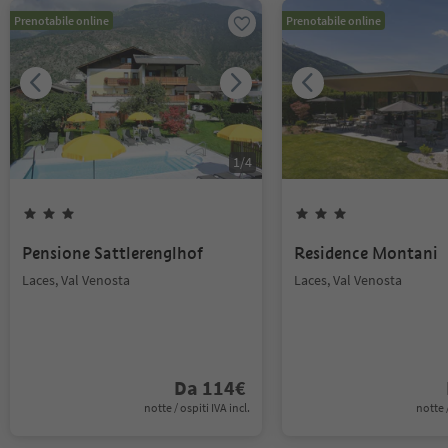
Prenotabile online
Prenotabile online
1
/
4
Pensione Sattlerenglhof
Residence Montani
Laces, Val Venosta
Laces, Val Venosta
Da
114
€
notte / ospiti IVA incl.
notte /