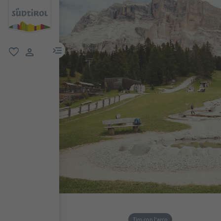
menu link
favoriti
user link
Tiro con l'arco