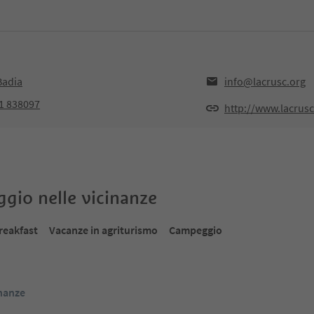
Badia
info@lacrusc.org
71 838097
http://www.lacrusc
oggio nelle vicinanze
reakfast
Vacanze in agriturismo
Campeggio