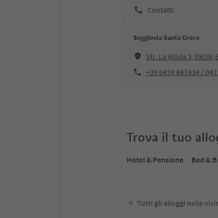
Contatti
Seggiovia Santa Croce
Str. La Müda 3,39036,
+39 0474 847434 / 04
Trova il tuo all
Hotel & Pensione
Bed & B