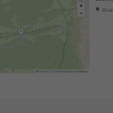
+
Str. L
−
Leaflet
|
©
OpenStreetMap
Contributors