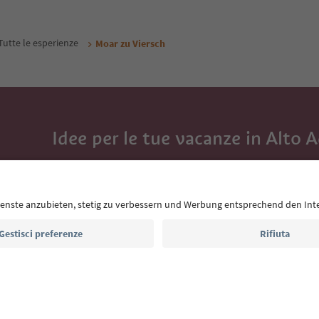
Tutte le esperienze
Moar zu Viersch
Idee per le tue vacanze in Alto 
Con la newsletter dell’Alto Adige ricevi consigli per l
eventi da non perdere e ricette tipiche.
Indirizzo e-mail*
Iscriviti alla newsletter