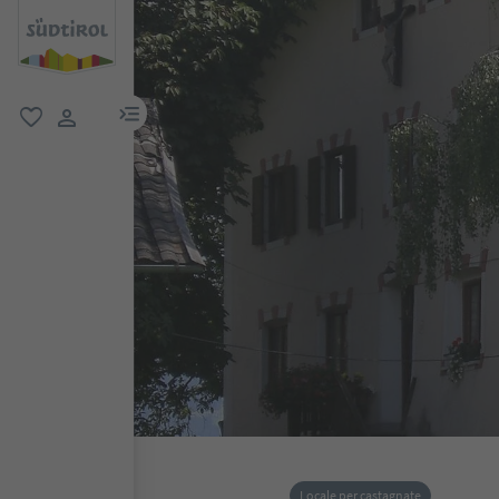
menu link
favoriti
user link
Locale per castagnate