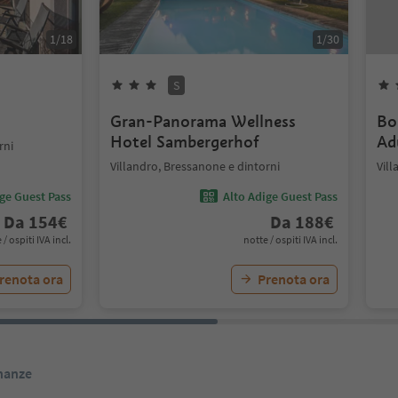
1
/
18
1
/
30
S
Gran-Panorama Wellness
Bo
Hotel Sambergerhof
Ad
rni
Villandro, Bressanone e dintorni
Vill
ige Guest Pass
Alto Adige Guest Pass
Da
154
€
Da
188
€
 / ospiti IVA incl.
notte / ospiti IVA incl.
renota ora
Prenota ora
inanze