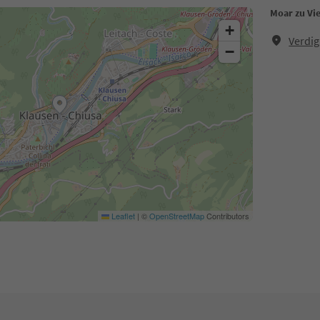
Moar zu Vi
+
Verdig
−
Leaflet
|
©
OpenStreetMap
Contributors