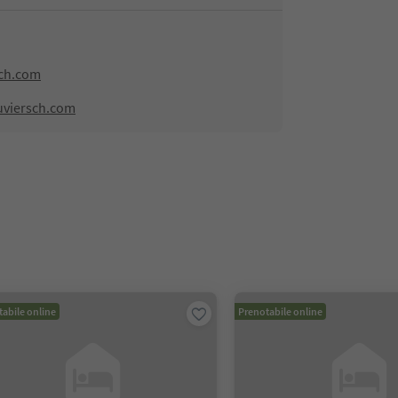
ch.com
uviersch.com
abile online
Prenotabile online