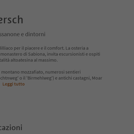
ersch
ssanone e dintorni
lliaco per il piacere e il comfort. La osteria a
 monastero di Sabiona, invita escursionisti e ospiti
talità altoatesina al massimo.
 montano mozzafiato, numerosi sentieri
Keschtnweg' o il 'Birmehlweg') e antichi castagni, Moar
..
Leggi tutto
cazioni