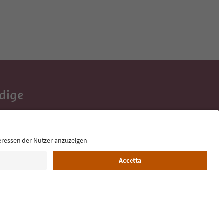
Adige
e tue vacanze,