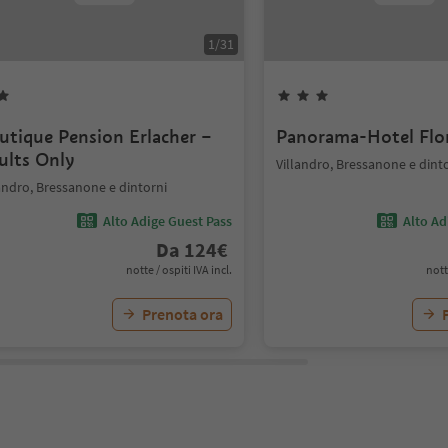
1
/
31
utique Pension Erlacher –
Panorama-Hotel Flo
ults Only
Villandro, Bressanone e dint
andro, Bressanone e dintorni
Alto Adige Guest Pass
Alto Ad
Da
124
€
notte / ospiti IVA incl.
nott
Prenota ora