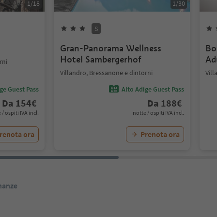
1
/
18
1
/
30
S
Gran-Panorama Wellness
Bo
Hotel Sambergerhof
Ad
rni
Villandro, Bressanone e dintorni
Vill
ige Guest Pass
Alto Adige Guest Pass
Da
154
€
Da
188
€
 / ospiti IVA incl.
notte / ospiti IVA incl.
renota ora
Prenota ora
inanze