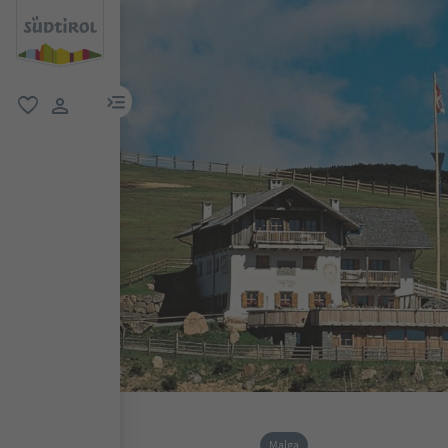
menu link
favoriti
user link
Malga