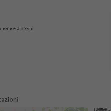
anone e dintorni
cazioni
Stöfflhütte