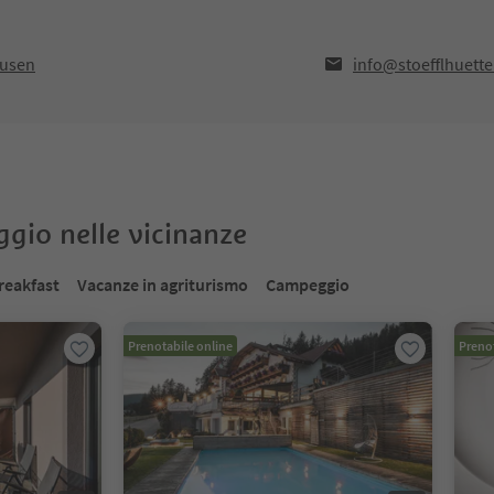
ausen
info@stoefflhuette.
oggio nelle vicinanze
reakfast
Vacanze in agriturismo
Campeggio
Prenotabile online
Prenot