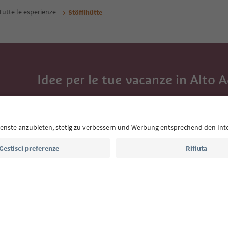
Tutte le esperienze
Stöfflhütte
Idee per le tue vacanze in Alto 
Con la newsletter dell’Alto Adige ricevi consigli per l
eventi da non perdere e ricette tipiche.
Indirizzo e-mail*
Iscriviti alla newsletter