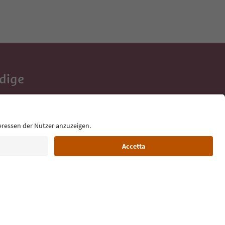
Adige
e tue vacanze,