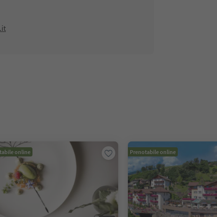
it
abile online
Prenotabile online