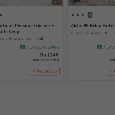
1
/
31
S
utique Pension Erlacher –
Aktiv & Relax Hotel
ults Only
Villandro, Bressanone e dint
andro, Bressanone e dintorni
Alto Adige Guest Pass
Alto Ad
Da
124
€
notte / ospiti IVA incl.
nott
Prenota ora