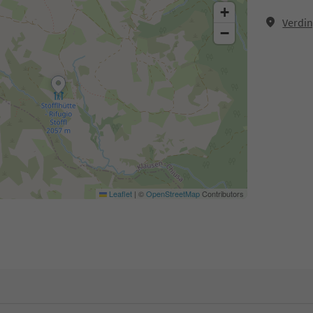
+
Verdin
−
Leaflet
|
©
OpenStreetMap
Contributors