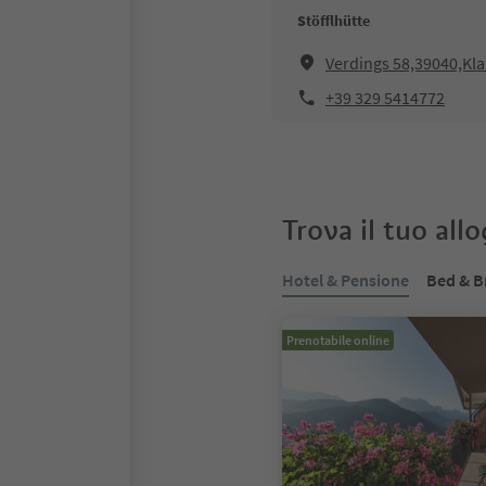
Stöfflhütte
Verdings 58,39040,Kl
+39 329 5414772
Trova il tuo all
Hotel & Pensione
Bed & B
Prenotabile online