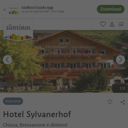
Südtirol Guide App
Download
La guida digitale dell´Alto Adige
men
favoriti
user lin
1
/
9
Ristorante
Hotel Sylvanerhof
Chiusa, Bressanone e dintorni