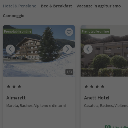
Hotel & Pensione
Bed & Breakfast
Vacanze in agriturismo
Campeggio
Prenotabile online
Prenotabile online
1
/
3
Almarett
Anett Hotel
Mareta, Racines, Vipiteno e dintorni
Casateia, Racines, Vipiten
Alto Adi