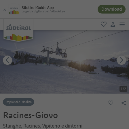
Südtirol Guide App
Download
La guida digitale dell´Alto Adige
men
favoriti
user lin
1
/
2
Impianti di risalita
Racines-Giovo
Stanghe, Racines, Vipiteno e dintorni