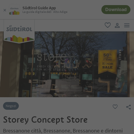
Südtirol Guide App
Download
La guida digitale dell´Alto Adige
men
favoriti
user lin
Negozi
Storey Concept Store
Bressanone città, Bressanone, Bressanone e dintorni