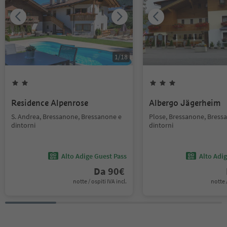
1
/
18
Residence Alpenrose
Albergo Jägerheim
S. Andrea, Bressanone, Bressanone e
Plose, Bressanone, Bress
dintorni
dintorni
Alto Adige Guest Pass
Alto Adi
Da
90
€
notte / ospiti IVA incl.
notte /