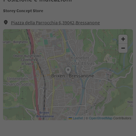
Storey Concept Store
Piazza della Parrocchia 6,39042,Bressanone
+
−
Leaflet
|
©
OpenStreetMap
Contributors