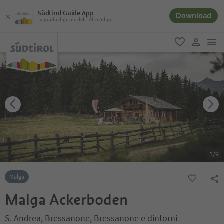
Südtirol Guide App
Download
La guida digitale dell´Alto Adige
men
favoriti
user lin
1
/
9
Malga
Malga Ackerboden
S. Andrea, Bressanone, Bressanone e dintorni