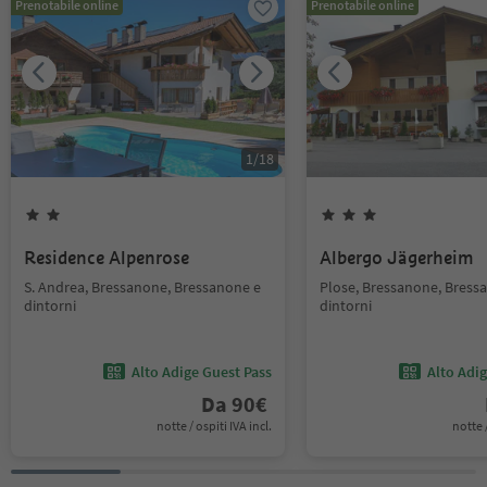
Prenotabile online
Prenotabile online
1
/
18
Residence Alpenrose
Albergo Jägerheim
S. Andrea, Bressanone, Bressanone e
Plose, Bressanone, Bress
dintorni
dintorni
Alto Adige Guest Pass
Alto Adi
Da
90
€
notte / ospiti IVA incl.
notte /