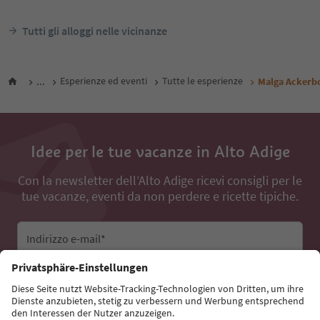
Tutti gli alloggi nelle vicinanze
...
Esperienze ed eventi
Tutte le esperienze
Malga Ackerb
Idee per le tue vacanze in Alto Adige
Con la newsletter dell’Alto Adige ricevi consigli per le
tue vacanze, eventi da non perdere e ricette tipiche.
Indirizzo e-mail*
Iscriviti alla newsletter