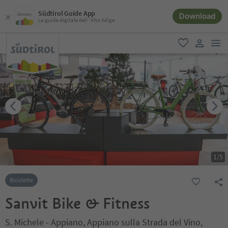
Südtirol Guide App
Download
La guida digitale dell´Alto Adige
men
favoriti
user lin
1
/
5
Biciclette
Sanvit Bike & Fitness
S. Michele - Appiano, Appiano sulla Strada del Vino,