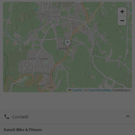
+
−
Leaflet
|
©
OpenStreetMap
Contributors
Contatti
Sanvit Bike & Fitness