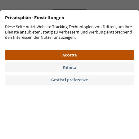
Lingua: Italiano
Südtirol Guide App
FAQ
Contatti
Press
MICE
Privacy Policy
Termini e condizioni
Crediti
Cookie Policy
Film commission
Chi siamo
Dichiarazione di accessibilità
Alto Adige B2B
© 2026 IDM Südtirol