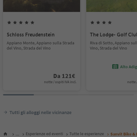
Schloss Freudenstein
The Lodge- Golf Cl
Appiano Monte, Appiano sulla Strada
Riva di Sotto, Appiano sul
del Vino, Strada del Vino
Vino, Strada del Vino
Alto Adi
Da
121
€
notte / ospiti IVA incl.
notte /
Tutti gli alloggi nelle vicinanze
...
Esperienze ed eventi
Tutte le esperienze
Sanvit Bike & 