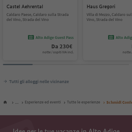
Castel Aehrental
Haus Gregori
Caldaro Paese, Caldaro sulla Strada
Villa di Mezzo, Caldaro sul
del Vino, Strada del Vino
Vino, Strada del Vino
Alto Adige Guest Pass
Alto Adi
Da
230
€
notte / ospiti IVA incl.
notte /
Tutti gli alloggi nelle vicinanze
...
Esperienze ed eventi
Tutte le esperienze
Schmidl Confe
Idee per le tue vacanze in Alto Adige