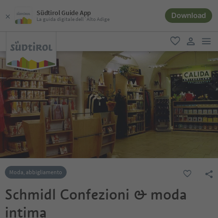
Südtirol Guide App
Download
La guida digitale dell´Alto Adige
men
favoriti
user lin
Moda, abbigliamento
Schmidl Confezioni & moda
intima