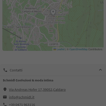
Leaflet
|
©
OpenStreetMap
Contributors
Contatti
Schmidl Confezioni & moda intima
Via Andreas Hofer 17,39052,Caldaro
info@schmidl.it
+39 0471 963116