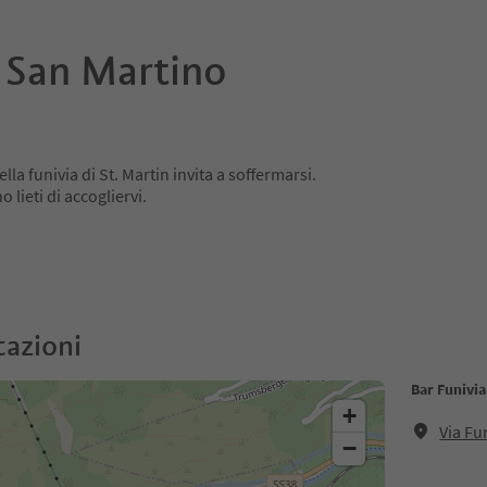
a San Martino
ella funivia di St. Martin invita a soffermarsi.
 lieti di accogliervi.
cazioni
Bar Funivi
+
Via Fu
−