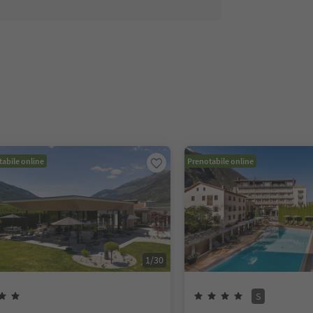
abile online
Prenotabile online
1
/
30
S