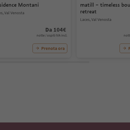
sidence Montani
matill – timeless bo
retreat
s, Val Venosta
Laces, Val Venosta
Da
104
€
notte / ospiti IVA incl.
nott
Prenota ora