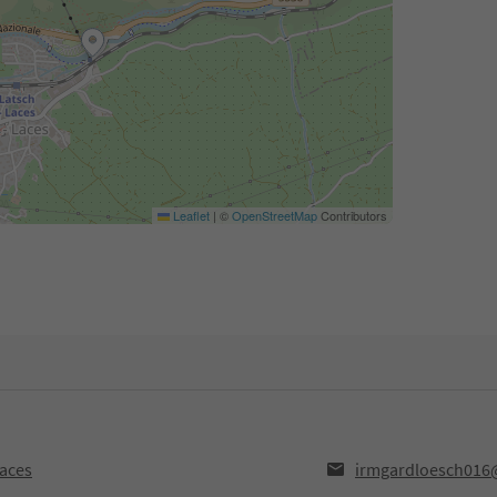
Leaflet
|
©
OpenStreetMap
Contributors
Laces
irmgardloesch016