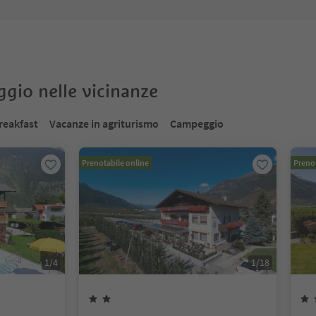
oggio nelle vicinanze
reakfast
Vacanze in agriturismo
Campeggio
Prenotabile online
Prenot
1
/
4
1
/
18