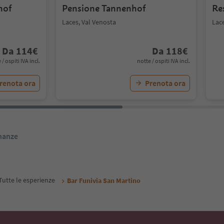
hof
Pensione Tannenhof
Re
Laces, Val Venosta
Lace
Da
114
€
Da
118
€
 / ospiti IVA incl.
notte / ospiti IVA incl.
renota ora
Prenota ora
inanze
Tutte le esperienze
Bar Funivia San Martino