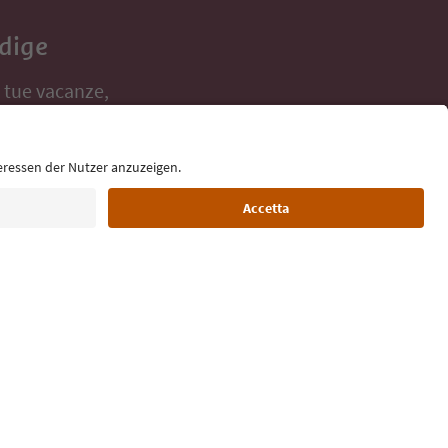
Adige
e tue vacanze,
Lingua: Italiano