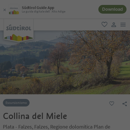
Südtirol Guide App
Download
La guida digitale dell´Alto Adige
men
favoriti
user lin
Escursionismo
Collina del Miele
Plata - Falzes, Falzes, Regione dolomitica Plan de