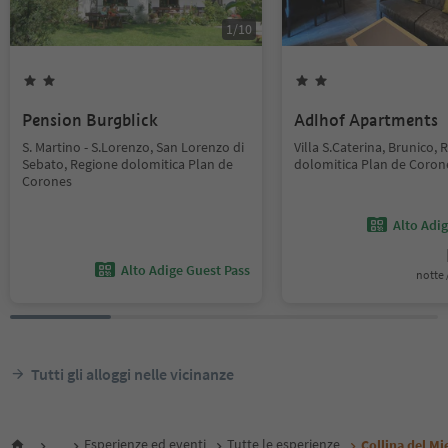
1
/
10
Pension Burgblick
Adlhof Apartments
S. Martino - S.Lorenzo, San Lorenzo di
Villa S.Caterina, Brunico,
Sebato, Regione dolomitica Plan de
dolomitica Plan de Coron
Corones
Alto Adi
Alto Adige Guest Pass
notte /
Tutti gli alloggi nelle vicinanze
...
Esperienze ed eventi
Tutte le esperienze
Collina del Mi