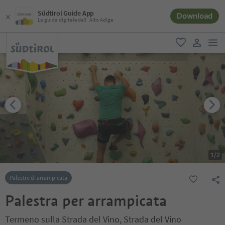
Südtirol Guide App
Download
La guida digitale dell´Alto Adige
men
favoriti
user lin
1
/
2
Palestre di arrampicata
Palestra per arrampicata
Termeno sulla Strada del Vino, Strada del Vino