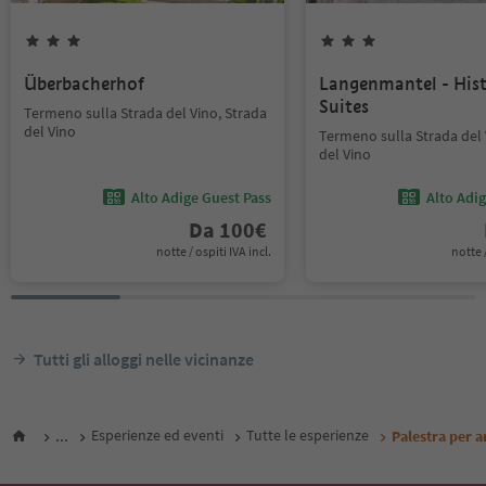
Überbacherhof
Langenmantel - Hist
Suites
Termeno sulla Strada del Vino, Strada
del Vino
Termeno sulla Strada del 
del Vino
Alto Adige Guest Pass
Alto Adi
Da
100
€
notte / ospiti IVA incl.
notte /
Tutti gli alloggi nelle vicinanze
...
Esperienze ed eventi
Tutte le esperienze
Palestra per 