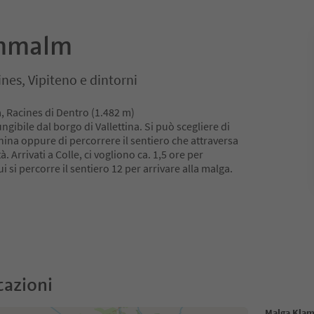
mmalm
nes, Vipiteno e dintorni
a, Racines di Dentro (1.482 m)
ibile dal borgo di Vallettina. Si può scegliere di
hina oppure di percorrere il sentiero che attraversa
à. Arrivati a Colle, ci vogliono ca. 1,5 ore per
i si percorre il sentiero 12 per arrivare alla malga.
cazioni
Malga Kla