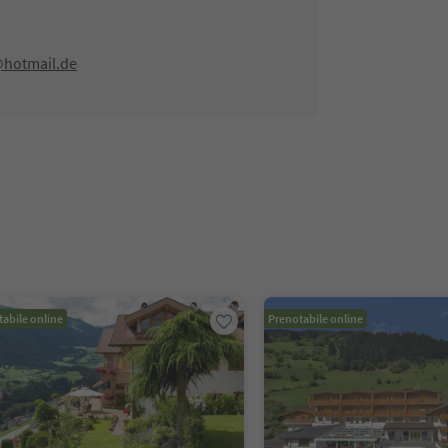
@hotmail.de
abile online
Prenotabile online