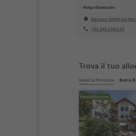
Malga Klammalm
Racines,39040,Val Rac
+39 349 1540143
Trova il tuo all
Hotel & Pensione
Bed & B
Prenotabile online