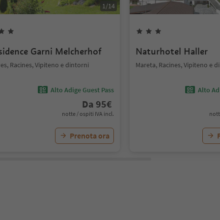
1
/
14
sidence Garni Melcherhof
Naturhotel Haller
es, Racines, Vipiteno e dintorni
Mareta, Racines, Vipiteno e d
Alto Adige Guest Pass
Alto Ad
Da
95
€
notte / ospiti IVA incl.
nott
Prenota ora