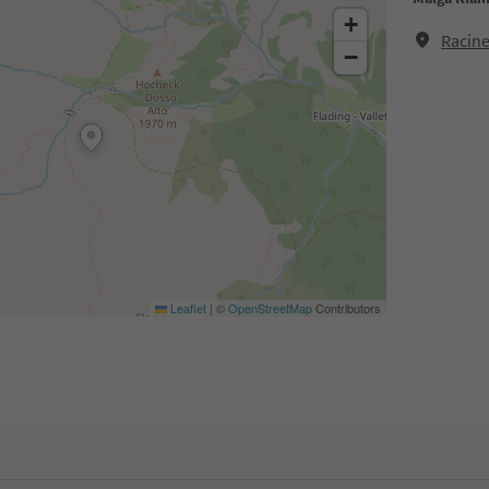
+
Racine
−
Leaflet
|
©
OpenStreetMap
Contributors