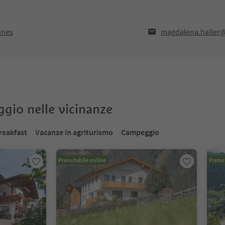
ines
magdalena.haller
oggio nelle vicinanze
reakfast
Vacanze in agriturismo
Campeggio
Prenotabile online
Prenot