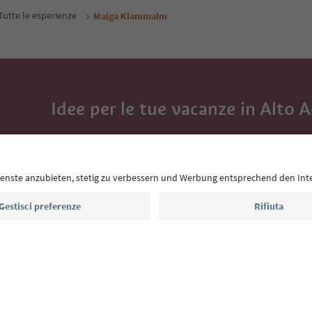
Tutte le esperienze
Malga Klammalm
Idee per le tue vacanze in Alto 
Con la newsletter dell’Alto Adige ricevi consigli per l
eventi da non perdere e ricette tipiche.
Indirizzo e-mail*
Iscriviti alla newsletter