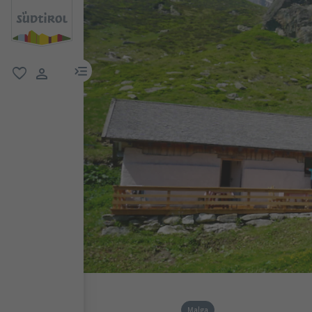
menu link
favoriti
user link
Malga