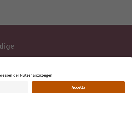
Adige
e tue vacanze,