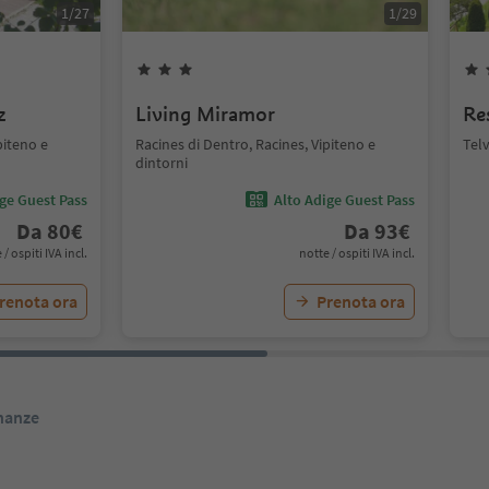
1
/
27
1
/
29
z
Living Miramor
Re
piteno e
Racines di Dentro, Racines, Vipiteno e
Telv
dintorni
ige Guest Pass
Alto Adige Guest Pass
Da
80
€
Da
93
€
 / ospiti IVA incl.
notte / ospiti IVA incl.
renota ora
Prenota ora
inanze