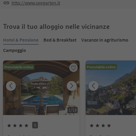
http://www.seegarten.it
Trova il tuo alloggio nelle vicinanze
Hotel & Pensione
Bed & Breakfast
Vacanze in agriturismo
Campeggio
Prenotabile online
Prenotabile online
1
/
13
S