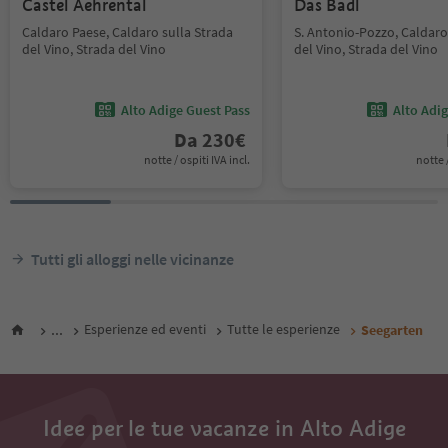
Castel Aehrental
Das Badl
Caldaro Paese, Caldaro sulla Strada
S. Antonio-Pozzo, Caldaro
del Vino, Strada del Vino
del Vino, Strada del Vino
Alto Adige Guest Pass
Alto Adi
Da
230
€
notte / ospiti IVA incl.
notte /
Tutti gli alloggi nelle vicinanze
...
Esperienze ed eventi
Tutte le esperienze
Seegarten
Idee per le tue vacanze in Alto Adige