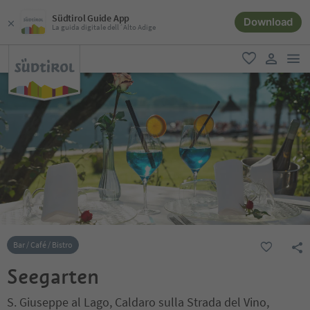
Südtirol Guide App
Download
La guida digitale dell´Alto Adige
men
favoriti
user lin
Bar / Café / Bistro
Seegarten
S. Giuseppe al Lago, Caldaro sulla Strada del Vino,