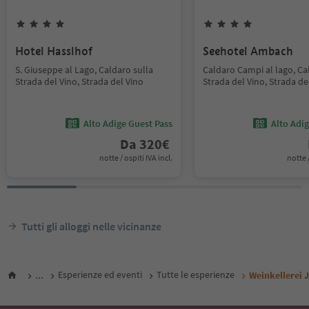
Hotel Hasslhof
Seehotel Ambach
S. Giuseppe al Lago, Caldaro sulla
Caldaro Campi al lago, Ca
Strada del Vino, Strada del Vino
Strada del Vino, Strada de
Alto Adige Guest Pass
Alto Adi
Da
320
€
notte / ospiti IVA incl.
notte /
Tutti gli alloggi nelle vicinanze
...
Esperienze ed eventi
Tutte le esperienze
Weinkellerei J