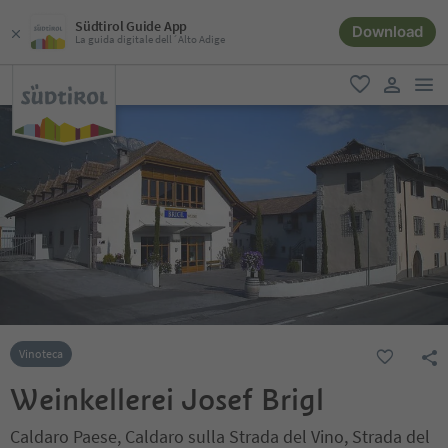
Südtirol Guide App
Download
La guida digitale dell´Alto Adige
men
favoriti
user lin
Vinoteca
Weinkellerei Josef Brigl
Caldaro Paese, Caldaro sulla Strada del Vino, Strada del