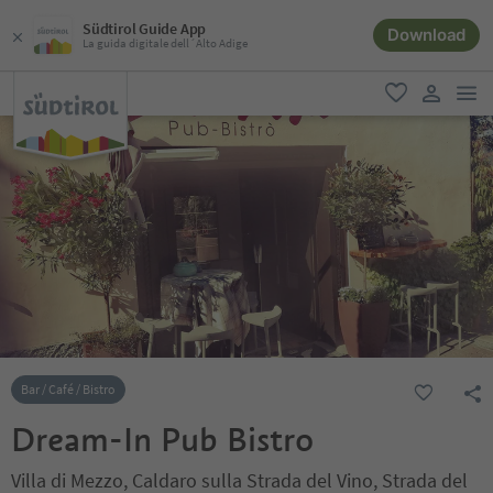
Südtirol Guide App
Download
La guida digitale dell´Alto Adige
men
favoriti
user lin
Bar / Café / Bistro
Dream-In Pub Bistro
Villa di Mezzo, Caldaro sulla Strada del Vino, Strada del