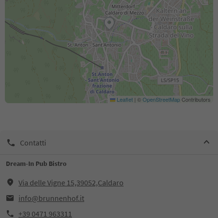
Leaflet
|
©
OpenStreetMap
Contributors
Contatti
Dream-In Pub Bistro
Via delle Vigne 15,39052,Caldaro
info@brunnenhof.it
+39 0471 963311