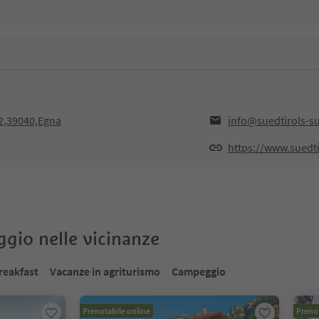
/2,39040,Egna
info@suedtirols-s
https://www.suedti
oggio nelle vicinanze
reakfast
Vacanze in agriturismo
Campeggio
Prenotabile online
Prenot