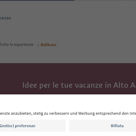
inanze
Tutte le esperienze
Ballhaus
Idee per le tue vacanze in Alto 
Con la newsletter dell’Alto Adige ricevi consigli per l
eventi da non perdere e ricette tipiche.
Indirizzo e-mail*