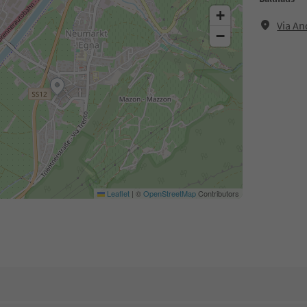
+
Via An
−
Leaflet
|
©
OpenStreetMap
Contributors