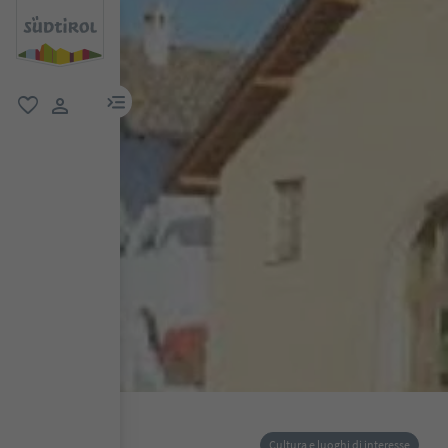
menu link
favoriti
user link
Cultura e luoghi di interesse