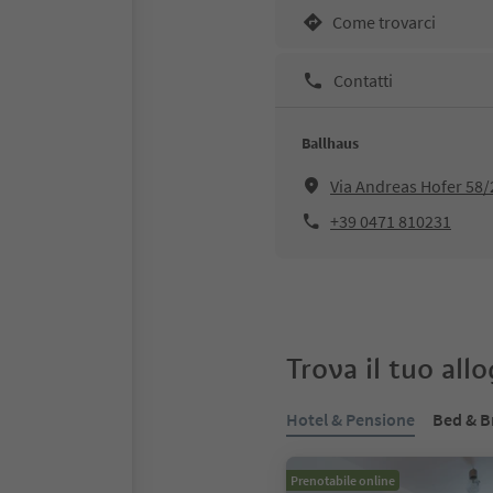
Come trovarci
Contatti
Ballhaus
Via Andreas Hofer 58
+39 0471 810231
Trova il tuo all
Hotel & Pensione
Bed & B
Prenotabile online