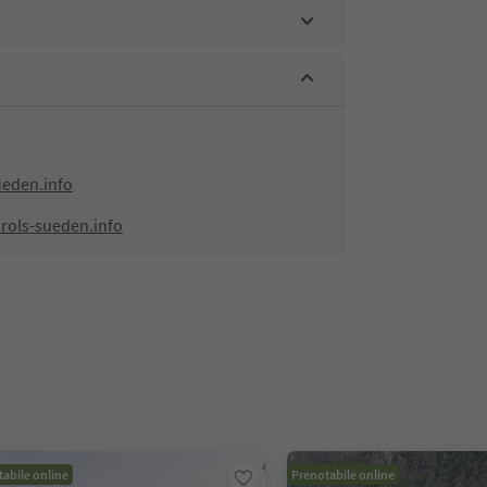
ueden.info
rols-sueden.info
abile online
Prenotabile online