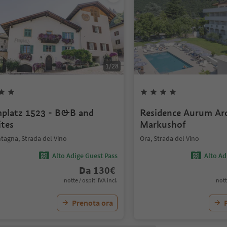
1
/
28
platz 1523 - B&B and
Residence Aurum Arc
ites
Markushof
tagna, Strada del Vino
Ora, Strada del Vino
Alto Adige Guest Pass
Alto Ad
Da
130
€
notte / ospiti IVA incl.
nott
Prenota ora