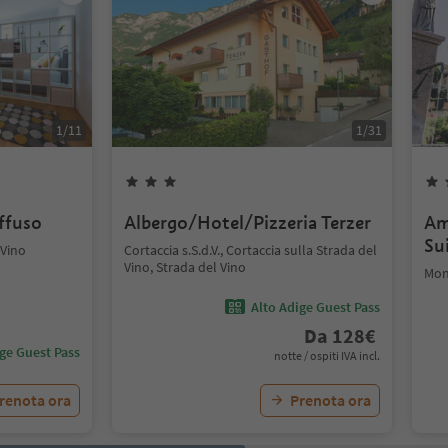
1
/
11
1
/
31
iffuso
Albergo/Hotel/Pizzeria Terzer
Am
Su
 Vino
Cortaccia s.S.d.V., Cortaccia sulla Strada del
Vino, Strada del Vino
Mon
Alto Adige Guest Pass
Da
128
€
ige Guest Pass
notte / ospiti IVA incl.
renota ora
Prenota ora