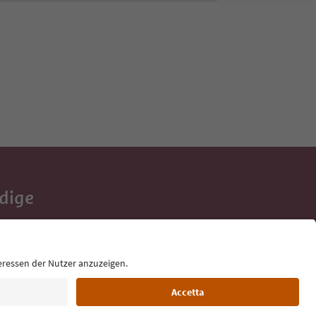
Adige
e tue vacanze,