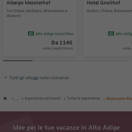
Albergo Messnerhof
Hotel Gnollhof
Tre Chiese, Barbiano, Bressanone e
Gudon, Chiusa, Bressanon
dintorni
Alto Adige Guest Pass
Alto Adi
Da
114
€
notte / ospiti IVA incl.
notte /
Tutti gli alloggi nelle vicinanze
...
Esperienze ed eventi
Tutte le esperienze
Ristorante Pi
Idee per le tue vacanze in Alto Adige