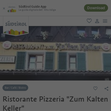
Südtirol Guide App
Download
La guida digitale dell´Alto Adige
men
favoriti
user lin
Bar / Café / Bistro
Ristorante Pizzeria "Zum Kalten
Keller"