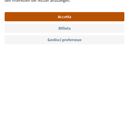
Lingua: Italiano
Südtirol Guide App
FAQ
Contatti
Press
MICE
Privacy Policy
Termini e condizioni
Crediti
Cookie Policy
Film commission
Chi siamo
Dichiarazione di accessibilità