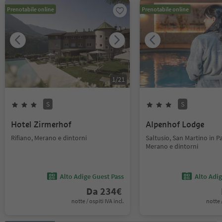
Prenotabile online
Prenotabile online
1
/
21
S
S
Hotel Zirmerhof
Alpenhof Lodge
Rifiano, Merano e dintorni
Saltusio, San Martino in Pa
Merano e dintorni
Alto Adige Guest Pass
Alto Adi
Da
234
€
notte / ospiti IVA incl.
notte /