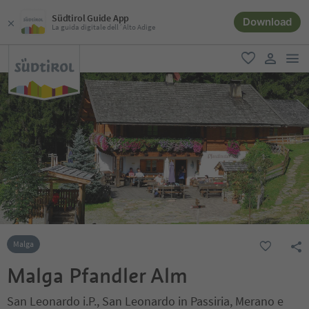
Südtirol Guide App
Download
La guida digitale dell´Alto Adige
men
favoriti
user lin
Malga
Malga Pfandler Alm
San Leonardo i.P., San Leonardo in Passiria, Merano e