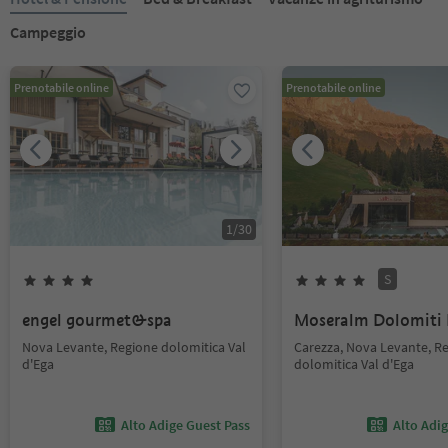
Campeggio
Prenotabile online
Prenotabile online
1
/
30
S
engel gourmet&spa
Moseralm Dolomiti
Nova Levante, Regione dolomitica Val
Carezza, Nova Levante, R
d'Ega
dolomitica Val d'Ega
Alto Adige Guest Pass
Alto Adi