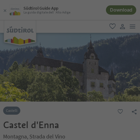
Südtirol Guide App
Download
La guida digitale dell´Alto Adige
men
favoriti
user lin
Castelli
Castel d'Enna
Montagna, Strada del Vino