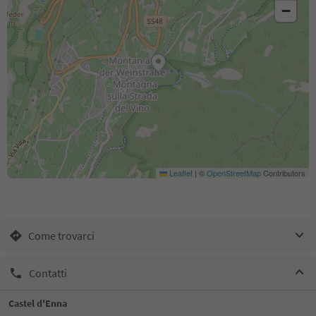
−
Leaflet
|
©
OpenStreetMap
Contributors
Come trovarci
Contatti
Castel d'Enna