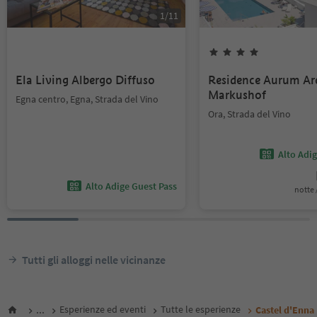
1
/
11
Ela Living Albergo Diffuso
Residence Aurum Ar
Markushof
Egna centro, Egna, Strada del Vino
Ora, Strada del Vino
Alto Adi
Alto Adige Guest Pass
notte /
Tutti gli alloggi nelle vicinanze
...
Esperienze ed eventi
Tutte le esperienze
Castel d'Enna