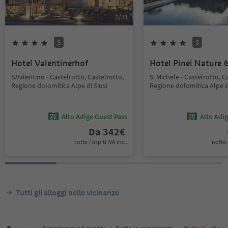
1
/
31
S
S
Hotel Valentinerhof
Hotel Pinei Nature &
S.Valentino - Castelrotto, Castelrotto,
S. Michele - Castelrotto, C
Regione dolomitica Alpe di Siusi
Regione dolomitica Alpe di
Alto Adige Guest Pass
Alto Adi
Da
342
€
notte / ospiti IVA incl.
notte /
Tutti gli alloggi nelle vicinanze