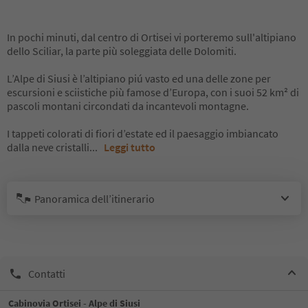
In pochi minuti, dal centro di Ortisei vi porteremo sull'altipiano
dello Sciliar, la parte più soleggiata delle Dolomiti.
L’Alpe di Siusi è l’altipiano piú vasto ed una delle zone per
escursioni e sciistiche più famose d’Europa, con i suoi 52 km² di
pascoli montani circondati da incantevoli montagne.
I tappeti colorati di fiori d’estate ed il paesaggio imbiancato
dalla neve cristalli
...
Leggi tutto
Panoramica dell’itinerario
Contatti
Cabinovia Ortisei - Alpe di Siusi