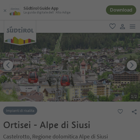
Südtirol Guide App
Download
La guida digitale dell´Alto Adige
men
favoriti
user lin
1
/
2
Impianti di risalita
Ortisei - Alpe di Siusi
Castelrotto, Regione dolomitica Alpe di Siusi