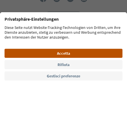
Lingua: Italiano
Südtirol Guide App
FAQ
Contatti
Press
MICE
Privacy Policy
Termini e condizioni
Crediti
Cookie Policy
Film commission
Chi siamo
Dichiarazione di accessibilità
Alto Adige B2B
© 2026 IDM Südtirol