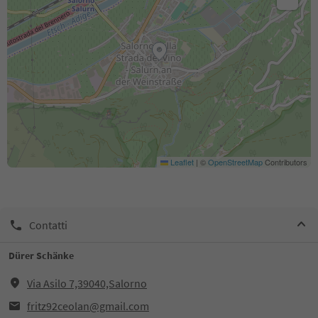
Leaflet
|
©
OpenStreetMap
Contributors
Contatti
Dürer Schänke
Via Asilo 7,39040,Salorno
fritz92ceolan@gmail.com