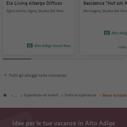
Ela Living Albergo Diffuso
Residence "Hof am K
Egna centro, Egna, Strada del Vino
Montagna, Strada del Vin
Alto Adi
Alto Adige Guest Pass
notte /
Tutti gli alloggi nelle vicinanze
...
Esperienze ed eventi
Tutte le esperienze
Dürer Schänk
Idee per le tue vacanze in Alto Adige