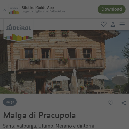
Südtirol Guide App
Download
La guida digitale dell´Alto Adige
men
favoriti
user lin
Malga
Malga di Pracupola
Santa Valburga, Ultimo, Merano e dintorni