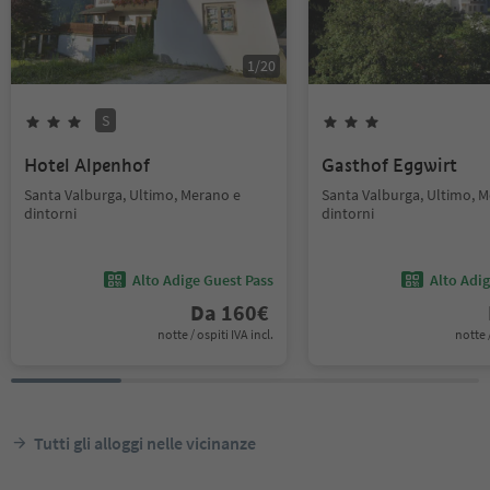
1
/
20
S
Hotel Alpenhof
Gasthof Eggwirt
Santa Valburga, Ultimo, Merano e
Santa Valburga, Ultimo, 
dintorni
dintorni
Alto Adige Guest Pass
Alto Adi
Da
160
€
notte / ospiti IVA incl.
notte /
Tutti gli alloggi nelle vicinanze