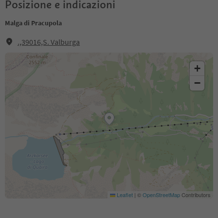
Posizione e indicazioni
Malga di Pracupola
.,39016,S. Valburga
+
−
Leaflet
|
©
OpenStreetMap
Contributors