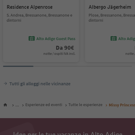
Residence Alpenrose
Albergo Jägerheim
S. Andrea, Bressanone, Bressanone e
Plose, Bressanone, Bress
dintorni
dintorni
Alto Adige Guest Pass
Alto Adi
Da
90
€
notte / ospiti IVA incl.
notte /
Tutti gli alloggi nelle vicinanze
...
Esperienze ed eventi
Tutte le esperienze
Missy Princes
Idee per le tue vacanze in Alto Adige