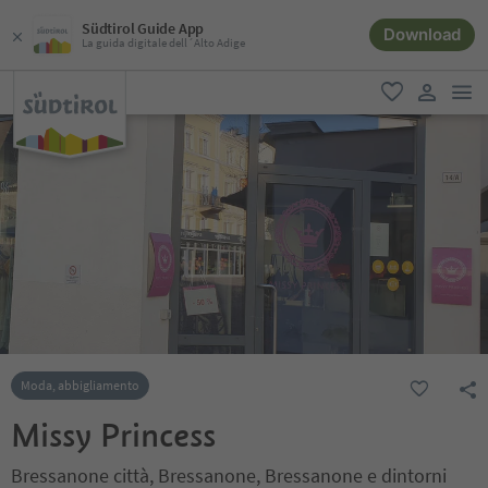
Südtirol Guide App
Download
La guida digitale dell´Alto Adige
men
favoriti
user lin
Moda, abbigliamento
Missy Princess
Bressanone città, Bressanone, Bressanone e dintorni