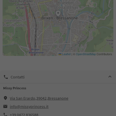
Leaflet
|
©
OpenStreetMap
Contributors
Contatti
Missy Princess
Via San Erardo,39042,Bressanone
info@missyprincess.it
+39 0472 836588